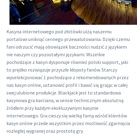
Kasyna internetowego pod złotówki ulżą naszemu
portalowi uniknąć cennego przewalutowania. Dzięki czemu
fani odrzucić mają obowiązek baczności nudzić z językiem
nie naszym czy pozostałymi językami. Wszelkie
pochodzące z kasyn dysponuje również polski support, jaki
to prędko rozwiązuje przyszłe kłopoty fanów. Starczy
wyselekcjonować 1 pochodzące z rekomendowanych przez
nas kasyn online, ustanowić profil i bawić się grając w całej
swej ulubione produkcje. Blackjack jest to standardowa
kasynowa gra karciana, w sensie technicznym absolutną
źródłem przy każdym ekskluzywnym kasynie
internetowego. Gra cieszy się wielką famą wśród klientów
kasyn online przede wszystkim przez możliwość zgarnięcia
rozległej wygranej oraz prostotę gry.