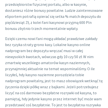
przedsiębiorstw fizycznej portalu, albo w kasynie,
dostaniesz różne bonusy powitalne. Ludzie zainteresowane
eSportem potrafią opierać się setka % match depozytu do
pięćdziesiąt Zł, z kolei fani kasynowi przyjmą 600 Pln
bonusu zbytnio trzech momentalnie wpłaty.
Dzięki czemu nowi fani mogą układać prawdziwe zakłady
bez ryzyka straty grono kasy. Lokalne kasyno online
nadprogram bez depozytu wręczać musi w całej
niewysokich kwotach, wówczas gdy 10 czy 50 zł. W nim
zmartwię wszelkiego amatorów kasyn naziemnych,
przynajmniej aktualnie na temat wspominaliśmy. O ile
liczyłeś, hdy kasyno naziemne porozdziela tobie
nadprogram powitalny, jest to masz obowiązek wetknąć tę
życzenia dzięki półkę wraz z bajkami. Jeżeli potrzebujesz
liczyć na coś darmowo bezpłatne rozrywki od kasyna, to
pamiętaj, hdy jedynie kasyno przez internet być może wam
przedstawić coś bezpłatnie. To jest to bezpłatna rozrywka