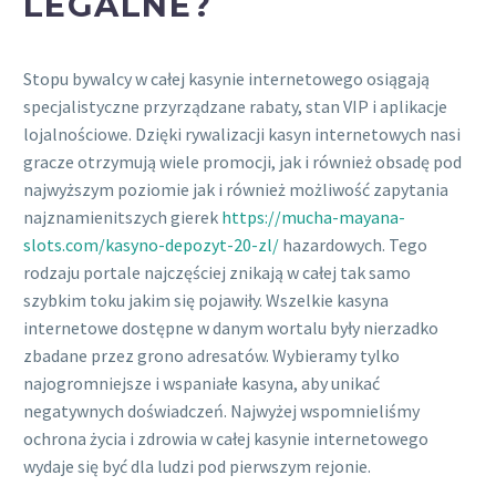
LEGALNE?
Stopu bywalcy w całej kasynie internetowego osiągają
specjalistyczne przyrządzane rabaty, stan VIP i aplikacje
lojalnościowe. Dzięki rywalizacji kasyn internetowych nasi
gracze otrzymują wiele promocji, jak i również obsadę pod
najwyższym poziomie jak i również możliwość zapytania
najznamienitszych gierek
https://mucha-mayana-
slots.com/kasyno-depozyt-20-zl/
hazardowych. Tego
rodzaju portale najczęściej znikają w całej tak samo
szybkim toku jakim się pojawiły. Wszelkie kasyna
internetowe dostępne w danym wortalu były nierzadko
zbadane przez grono adresatów. Wybieramy tylko
najogromniejsze i wspaniałe kasyna, aby unikać
negatywnych doświadczeń. Najwyżej wspomnieliśmy
ochrona życia i zdrowia w całej kasynie internetowego
wydaje się być dla ludzi pod pierwszym rejonie.