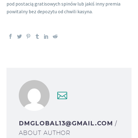
pod postacią gratisowych spinów lub jakiś inny premia
powitalny bez depozytu od chwili kasyna.
DMGLOBAL13@GMAIL.COM
/
ABOUT AUTHOR