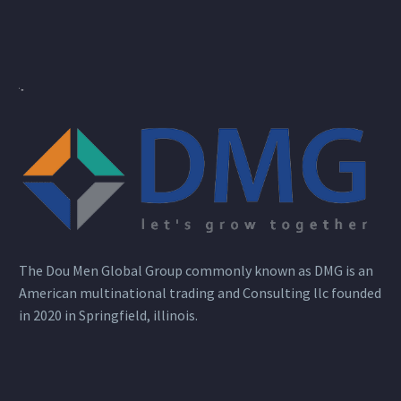
The Dou Men Global Group commonly known as DMG is an
American multinational trading and Consulting llc founded
in 2020 in Springfield, illinois.