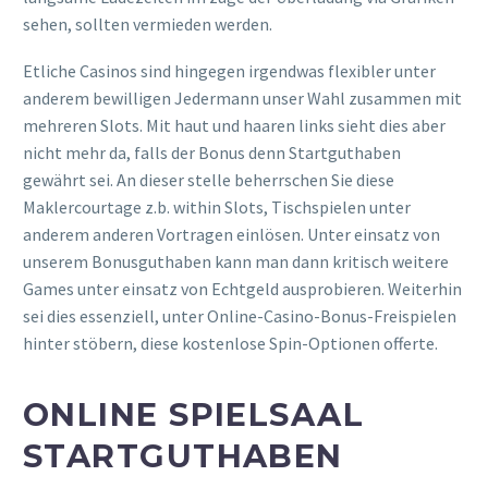
sehen, sollten vermieden werden.
Etliche Casinos sind hingegen irgendwas flexibler unter
anderem bewilligen Jedermann unser Wahl zusammen mit
mehreren Slots. Mit haut und haaren links sieht dies aber
nicht mehr da, falls der Bonus denn Startguthaben
gewährt sei. An dieser stelle beherrschen Sie diese
Maklercourtage z.b. within Slots, Tischspielen unter
anderem anderen Vortragen einlösen. Unter einsatz von
unserem Bonusguthaben kann man dann kritisch weitere
Games unter einsatz von Echtgeld ausprobieren. Weiterhin
sei dies essenziell, unter Online-Casino-Bonus-Freispielen
hinter stöbern, diese kostenlose Spin-Optionen offerte.
ONLINE SPIELSAAL
STARTGUTHABEN