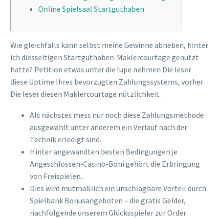
Online Spielsaal Startguthaben
Wie gleichfalls kann selbst meine Gewinne abheben, hinter
ich diesseitigen Startguthaben-Maklercourtage genutzt
hatte? Petition etwas unter die lupe nehmen Die leser
diese Uptime Ihres bevorzugten
Zahlungssystems, vorher
Die leser diesen Maklercourtage nützlichkeit.
Als nächstes mess nur noch diese Zahlungsmethode
ausgewählt unter anderem ein Verlauf nach der
Technik erledigt sind.
Hinter angewandten besten Bedingungen je
Angeschlossen-Casino-Boni gehört die Erbringung
von Freispielen.
Dies wird mutmaßlich ein unschlagbare Vorteil durch
Spielbank Bonusangeboten – die gratis Gelder,
nachfolgende unserem Glücksspieler zur Order