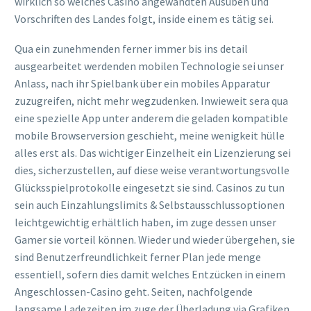
wirklich so welches Casino angewandten Ausüben und
Vorschriften des Landes folgt, inside einem es tätig sei.
Qua ein zunehmenden ferner immer bis ins detail
ausgearbeitet werdenden mobilen Technologie sei unser
Anlass, nach ihr Spielbank über ein mobiles Apparatur
zuzugreifen, nicht mehr wegzudenken. Inwieweit sera qua
eine spezielle App unter anderem die geladen kompatible
mobile Browserversion geschieht, meine wenigkeit hülle
alles erst als. Das wichtiger Einzelheit ein Lizenzierung sei
dies, sicherzustellen, auf diese weise verantwortungsvolle
Glücksspielprotokolle eingesetzt sie sind. Casinos zu tun
sein auch Einzahlungslimits & Selbstausschlussoptionen
leichtgewichtig erhältlich haben, im zuge dessen unser
Gamer sie vorteil können. Wieder und wieder übergehen, sie
sind Benutzerfreundlichkeit ferner Plan jede menge
essentiell, sofern dies damit welches Entzücken in einem
Angeschlossen-Casino geht. Seiten, nachfolgende
langsame Ladezeiten im zuge der Überladung via Grafiken