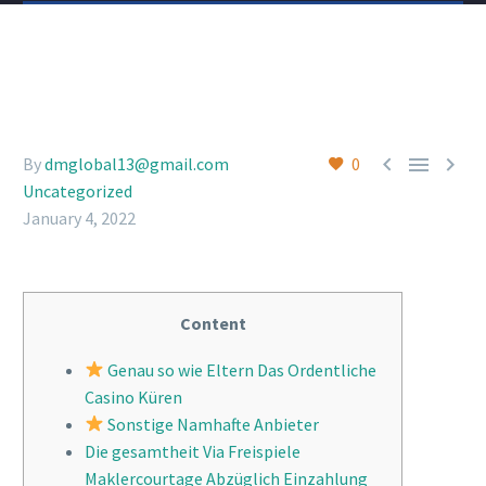



By
dmglobal13@gmail.com
0
Uncategorized
January 4, 2022
Content
Genau so wie Eltern Das Ordentliche
Casino Küren
Sonstige Namhafte Anbieter
Die gesamtheit Via Freispiele
Maklercourtage Abzüglich Einzahlung