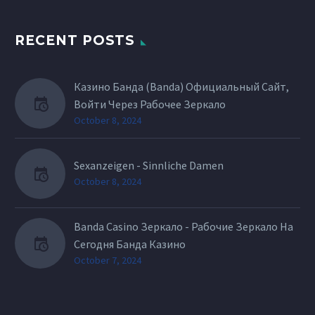
RECENT POSTS
Казино Банда (Banda) Официальный Сайт,
Войти Через Рабочее Зеркало
October 8, 2024
Sexanzeigen - Sinnliche Damen
October 8, 2024
Banda Casino Зеркало - Рабочие Зеркало На
Сегодня Банда Казино
October 7, 2024