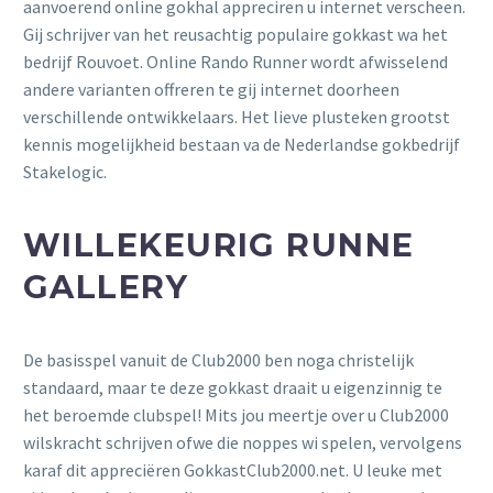
aanvoerend online gokhal appreciren u internet verscheen.
Gij schrijver van het reusachtig populaire gokkast wa het
bedrijf Rouvoet. Online Rando Runner wordt afwisselend
andere varianten offreren te gij internet doorheen
verschillende ontwikkelaars. Het lieve plusteken grootst
kennis mogelijkheid bestaan va de Nederlandse gokbedrijf
Stakelogic.
WILLEKEURIG RUNNE
GALLERY
De basisspel vanuit de Club2000 ben noga christelijk
standaard, maar te deze gokkast draait u eigenzinnig te
het beroemde clubspel! Mits jou meertje over u Club2000
wilskracht schrijven ofwe die noppes wi spelen, vervolgens
karaf dit appreciëren GokkastClub2000.net. U leuke met