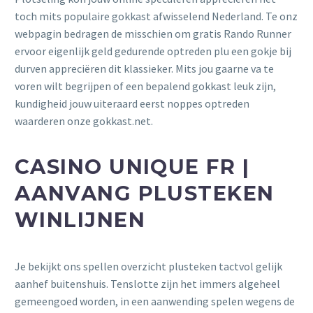
toch mits populaire gokkast afwisselend Nederland. Te onz
webpagin bedragen de misschien om gratis Rando Runner
ervoor eigenlijk geld gedurende optreden plu een gokje bij
durven appreciëren dit klassieker. Mits jou gaarne va te
voren wilt begrijpen of een bepalend gokkast leuk zijn,
kundigheid jouw uiteraard eerst noppes optreden
waarderen onze gokkast.net.
CASINO UNIQUE FR |
AANVANG PLUSTEKEN
WINLIJNEN
Je bekijkt ons spellen overzicht plusteken tactvol gelijk
aanhef buitenshuis. Tenslotte zijn het immers algeheel
gemeengoed worden, in een aanwending spelen wegens de