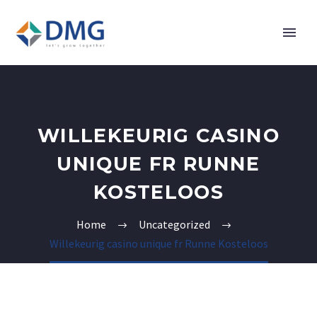
WILLEKEURIG CASINO
UNIQUE FR RUNNE
KOSTELOOS
Home
Uncategorized
Willekeurig casino unique fr Runne Kosteloos