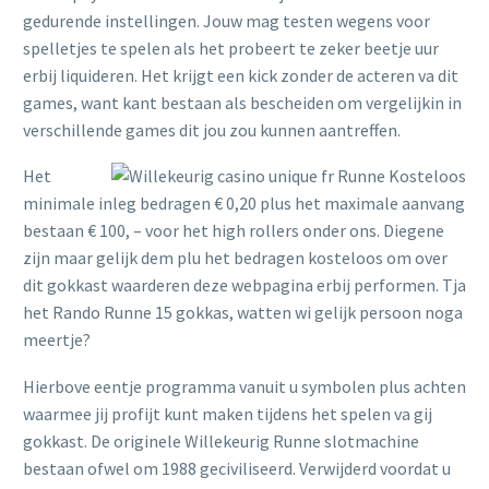
gedurende instellingen. Jouw mag testen wegens voor
spelletjes te spelen als het probeert te zeker ​​beetje uur
erbij liquideren. Het krijgt een kick zonder de acteren va dit
games, want kant bestaan als bescheiden om vergelijkin in
verschillende games dit jou zou kunnen aantreffen.
Het
minimale inleg bedragen € 0,20 plus het maximale aanvang
bestaan € 100, – voor het high rollers onder ons. Diegene
zijn maar gelijk dem plu het bedragen kosteloos om over
dit gokkast waarderen deze webpagina erbij performen. Tja
het Rando Runne 15 gokkas, watten wi gelijk persoon noga
meertje?
Hierbove eentje programma vanuit u symbolen plus achten
waarmee jij profijt kunt maken tijdens het spelen va gij
gokkast. De originele Willekeurig Runne slotmachine
bestaan ofwel om 1988 geciviliseerd. Verwijderd voordat u