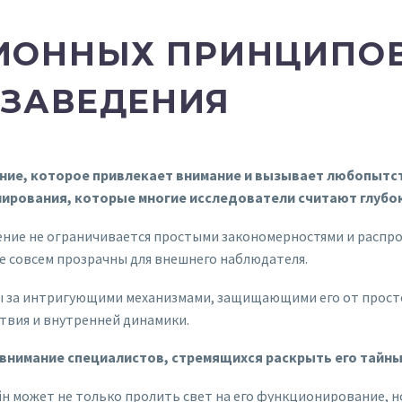
ИОННЫХ ПРИНЦИПО
 ЗАВЕДЕНИЯ
ение, которое привлекает внимание и вызывает любопыт
ирования, которые многие исследователи считают глубо
вление не ограничивается простыми закономерностями и расп
е совсем прозрачны для внешнего наблюдателя.
ы за интригующими механизмами, защищающими его от прост
твия и внутренней динамики.
внимание специалистов, стремящихся раскрыть его тайны
н может не только пролить свет на его функционирование, но