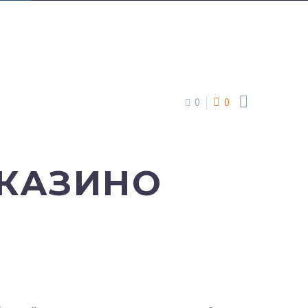

0
0
 КАЗИНО