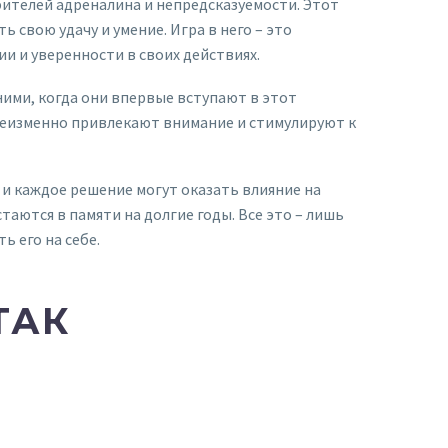
ителей адреналина и непредсказуемости. Этот
свою удачу и умение. Игра в него – это
ии и уверенности в своих действиях.
ими, когда они впервые вступают в этот
неизменно привлекают внимание и стимулируют к
и каждое решение могут оказать влияние на
аются в памяти на долгие годы. Все это – лишь
ь его на себе.
ТАК