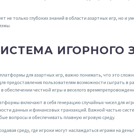
ет не только глубоких знаний в области азартных игр, но и у
измы.
СИСТЕМА ИГОРНОГО 
платформы для азартных игр, важно понимать, что это сложн
ля предоставления пользователям возможности сыграть в раз
 в обеспечении честной игры и веселого времяпрепровождения
формы включают в себя генерацию случайных чисел для игро
сности данных и финансовых транзакций. Важной частью сист
ые вопросы и обеспечивать плавную игровую среду.
давая среду, где игроки могут наслаждаться играми на деньг