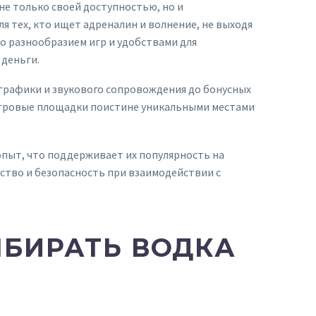
е только своей доступностью, но и
 тех, кто ищет адреналин и волнение, не выходя
о разнообразием игр и удобствами для
 деньги.
графики и звукового сопровождения до бонусных
 игровые площадки поистине уникальными местами
опыт, что поддерживает их популярность на
ство и безопасность при взаимодействии с
ЫБИРАТЬ ВОДКА