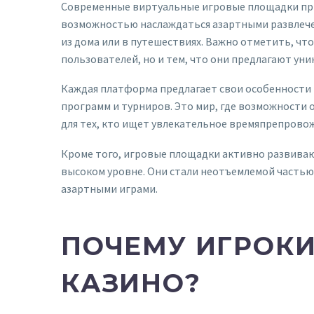
Современные виртуальные игровые площадки при
возможностью наслаждаться азартными развлечени
из дома или в путешествиях. Важно отметить, чт
пользователей, но и тем, что они предлагают ун
Каждая платформа предлагает свои особенности 
программ и турниров. Это мир, где возможности
для тех, кто ищет увлекательное времяпрепрово
Кроме того, игровые площадки активно развиваю
высоком уровне. Они стали неотъемлемой частью 
азартными играми.
ПОЧЕМУ ИГРОК
КАЗИНО?