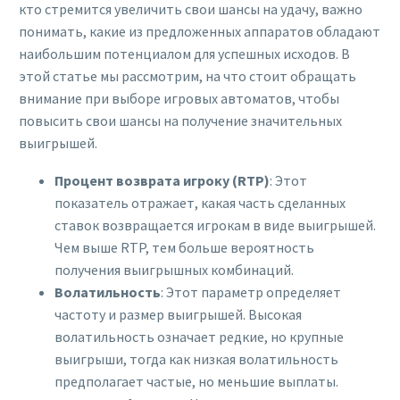
кто стремится увеличить свои шансы на удачу, важно
понимать, какие из предложенных аппаратов обладают
наибольшим потенциалом для успешных исходов. В
этой статье мы рассмотрим, на что стоит обращать
внимание при выборе игровых автоматов, чтобы
повысить свои шансы на получение значительных
выигрышей.
Процент возврата игроку (RTP)
: Этот
показатель отражает, какая часть сделанных
ставок возвращается игрокам в виде выигрышей.
Чем выше RTP, тем больше вероятность
получения выигрышных комбинаций.
Волатильность
: Этот параметр определяет
частоту и размер выигрышей. Высокая
волатильность означает редкие, но крупные
выигрыши, тогда как низкая волатильность
предполагает частые, но меньшие выплаты.