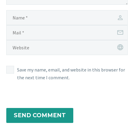
Save my name, email, and website in this browser for
the next time I comment.
SEND COMMENT