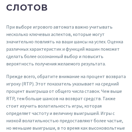
СЛОТОВ
При выборе игрового автомата важно учитывать
несколько ключевых аспектов, которые могут
значительно повлиять на ваши шансы на успех. Оценка
различных характеристик и функций машин поможет
сделать более осознанный выбор и повысить
вероятность получения желаемого результата.
Прежде всего, обратите внимание на процент возврата
игроку (RTP). Этот показатель указывает на средний
процент выигрыша от общего числа ставок. Чем выше
RTP, тем больше шансов на возврат средств. Также
стоит изучить волатильность игры, которая
определяет частоту и величину выигрышей. Игры с
низкой волатильностью предоставляют более частые,
но меньшие выигрыши, в то время как высоковольтные