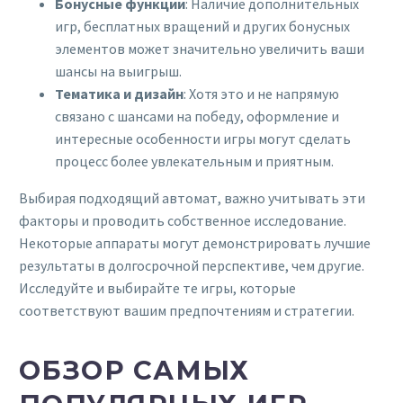
Бонусные функции
: Наличие дополнительных
игр, бесплатных вращений и других бонусных
элементов может значительно увеличить ваши
шансы на выигрыш.
Тематика и дизайн
: Хотя это и не напрямую
связано с шансами на победу, оформление и
интересные особенности игры могут сделать
процесс более увлекательным и приятным.
Выбирая подходящий автомат, важно учитывать эти
факторы и проводить собственное исследование.
Некоторые аппараты могут демонстрировать лучшие
результаты в долгосрочной перспективе, чем другие.
Исследуйте и выбирайте те игры, которые
соответствуют вашим предпочтениям и стратегии.
ОБЗОР САМЫХ