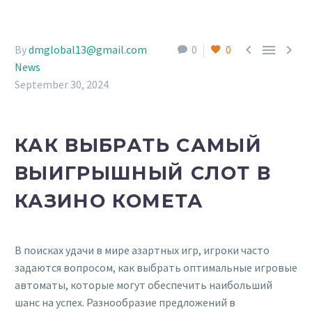



By
dmglobal13@gmail.com
0
0
News
September 30, 2024
КАК ВЫБРАТЬ САМЫЙ
ВЫИГРЫШНЫЙ СЛОТ В
КАЗИНО КОМЕТА
В поисках удачи в мире азартных игр, игроки часто
задаются вопросом, как выбрать оптимальные игровые
автоматы, которые могут обеспечить наибольший
шанс на успех. Разнообразие предложений в