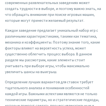
современных развлекательных заведениях может
создать трудности в выборе, и поэтому важно знать, на
что обращать внимание при поиске игровых машин,
которые могут принести желаемый результат.
Каждое заведение предлагает уникальный набор игр с
различными характеристиками, такими как тематика,
механика и коэффициенты. Поэтому знание того, какие
факторы влияют на вероятность успеха, может
существенно облегчить процесс выбора. В данном
разделе мы рассмотрим, какие элементы стоит
учитывать при выборе игры, чтобы максимально
увеличить шансы на выигрыш.
Определение лучших вариантов для ставок требует
тщательного анализа и понимания особенностей
каждой игры. Важными аспектами являются не только
технические параметры, но и стратегические подходы,
которые помогут сделать процесс увлекательным и