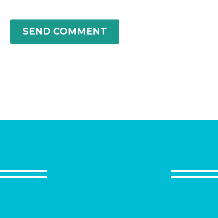
SEND COMMENT