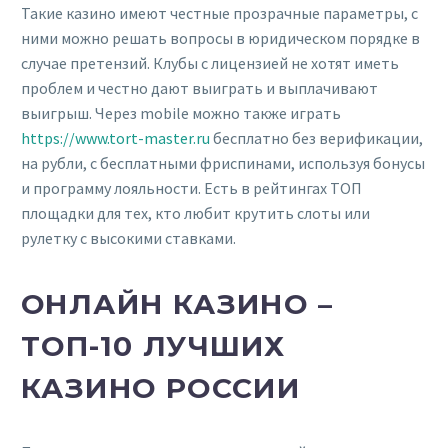
Такие казино имеют честные прозрачные параметры, с
ними можно решать вопросы в юридическом порядке в
случае претензий. Клубы с лицензией не хотят иметь
проблем и честно дают выиграть и выплачивают
выигрыш. Через mobile можно также играть
https://www.tort-master.ru
бесплатно без верификации,
на рубли, с бесплатными фриспинами, используя бонусы
и программу лояльности. Есть в рейтингах ТОП
площадки для тех, кто любит крутить слоты или
рулетку с высокими ставками.
ОНЛАЙН КАЗИНО –
ТОП-10 ЛУЧШИХ
КАЗИНО РОССИИ