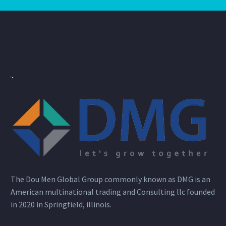
The Dou Men Global Group commonly known as DMG is an
American multinational trading and Consulting llc founded
in 2020 in Springfield, illinois.