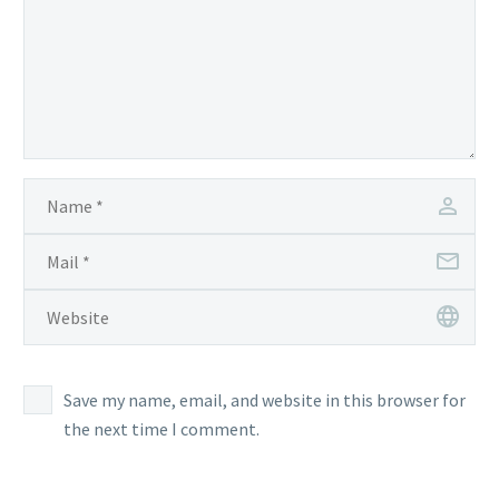
Save my name, email, and website in this browser for
the next time I comment.