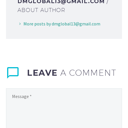
DMGLOBAL13@GMAIL.COM
/
ABOUT AUTHOR
More posts by dmglobal13@gmail.com
LEAVE
A COMMENT