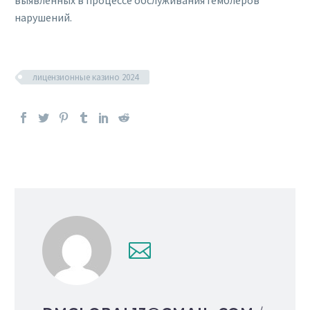
нарушений.
лицензионные казино 2024