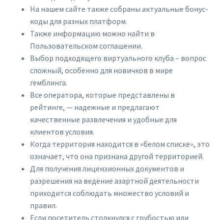
На нашем сайте также собраны актуальные бонус-
коды для разных платформ.
Также информацию можно найти в
Пользовательском соглашении.
Выбор подходящего виртуального клуба – вопрос
сложный, особенно для новичков в мире
гемблинга.
Все оператора, которые представлены в
рейтинге, — надежные и предлагают
качественные развлечения и удобные для
клиентов условия.
Когда территория находится в «белом списке», это
означает, что она признана другой территорией.
Для получения лицензионных документов и
разрешения на ведение азартной деятельности
приходится соблюдать множество условий и
правил.
Если посетитель столкнулся с грубостью или