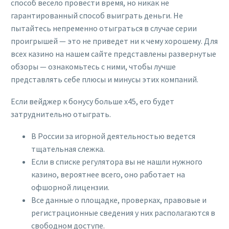
способ весело провести время, но никак не
гарантированный способ выиграть деньги. Не
пытайтесь непременно отыграться в случае серии
проигрышей — это не приведет ни к чему хорошему. Для
всех казино на нашем сайте представлены развернутые
обзоры — ознакомьтесь с ними, чтобы лучше
представлять себе плюсы и минусы этих компаний.
Если вейджер к бонусу больше х45, его будет
затруднительно отыграть.
В России за игорной деятельностью ведется
тщательная слежка.
Если в списке регулятора вы не нашли нужного
казино, вероятнее всего, оно работает на
офшорной лицензии.
Все данные о площадке, проверках, правовые и
регистрационные сведения у них располагаются в
свободном доступе.