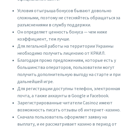
Условия отыгрыша бонусов бывают довольно
сложными, поэтому не стесняйтесь обращаться за
разъяснениями в службу поддержки.
Он определяет ценность бонуса — чем ниже
коэффициент, тем лучше.
Для легальной работы на территории Украины
необходимо получить лицензию от КРАИЛ.
Благодаря промо предложениям, которые есть у
большинства операторов, пользователи могут
получить дополнительную выгоду на старте и при
дальнейшей игре.
Для регистрации доступны телефон, электронная
почта, а также аккаунты в Google и Facebook.
Зарегистрированные читатели Casinoz имеют
возможность писать отзывы об интернет-казино.
Сначала пользователь оформляет заявку на
выплату, и ее рассматривает казино в период от