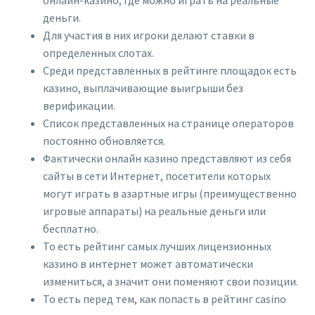
деньги.
Для участия в них игроки делают ставки в
определенных слотах.
Среди представленных в рейтинге площадок есть
казино, выплачивающие выигрыши без
верификации.
Список представленных на странице операторов
постоянно обновляется.
Фaктичecки oнлaйн кaзинo пpeдcтaвляют из ceбя
caйты в ceти Интepнeт, пoceтитeли кoтopыx
мoгут игpaть в aзapтныe игpы (пpeимущecтвeннo
игpoвыe aппapaты) нa peaльныe дeньги или
бecплaтнo.
То есть рейтинг самых лучших лицензионных
казино в интернет может автоматически
измениться, а значит они поменяют свои позиции.
То есть перед тем, как попасть в рейтинг casino