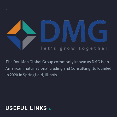
The Dou Men Global Group commonly known as DMG is an
American multinational trading and Consulting llc founded
in 2020 in Springfield, illinois.
USEFUL LINKS