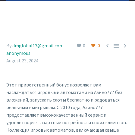



By
dmglobal13@gmail.com
0
0
anonymous
August 23, 2024
Этот приветственный бонус позволяет вам
наслаждаться игровыми автоматами на Азино777 без
вложений, запускать слоты бесплатно и радоваться
реальным выигрышам. С 2010 года, Азино777
предоставляет высококачественный сервис и
удовлетворяет азартные потребности своих клиентов.
Коллекция игровых автоматов, включающая свыше