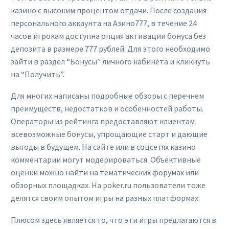
казино с высоким процентом отдачи. После создания
персонального аккаунта на Азино777, в течение 24
часов игрокам доступна опция активации бонуса без
депозита в размере 777 рублей. Для этого необходимо
зайти в раздел “Бонусы” личного кабинета и кликнуть
на “Получить”.
Для многих написаны подробные обзоры с перечнем
преимуществ, недостатков и особенностей работы.
Операторы из рейтинга предоставляют клиентам
всевозможные бонусы, упрощающие старт и дающие
выгоды в будущем. На сайте или в соцсетях казино
комментарии могут модерироваться. Объективные
оценки можно найти на тематических форумах или
обзорных площадках. На poker.ru пользователи тоже
делятся своим опытом игры на разных платформах.
Плюсом здесь является то, что эти игры предлагаются в