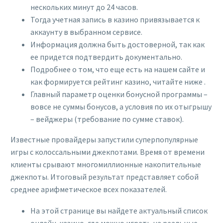
нескольких минут до 24 часов.
Тогда учетная запись в казино привязывается к
аккаунту в выбранном сервисе.
Информация должна быть достоверной, так как
ее придется подтвердить документально.
Подробнее о том, что еще есть на нашем сайте и
как формируется рейтинг казино, читайте ниже .
Главный параметр оценки бонусной программы –
вовсе не суммы бонусов, а условия по их отыгрышу
– вейджеры (требование по сумме ставок).
Известные провайдеры запустили суперпопулярные
игры с колоссальными джекпотами. Время от времени
клиенты срывают многомиллионные накопительные
джекпоты. Итоговый результат представляет собой
среднее арифметическое всех показателей.
На этой странице вы найдете актуальный список
онлайн-казино, где можно играть на реальные