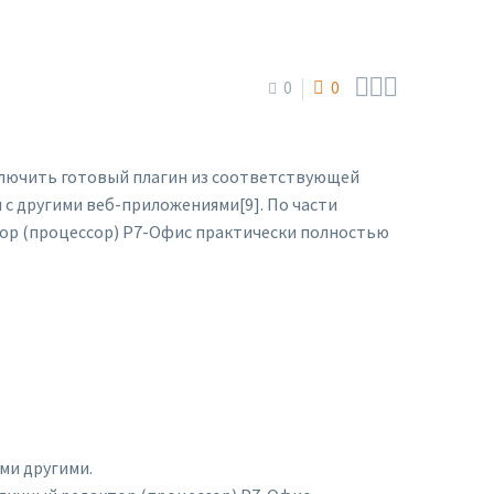



0
0
лючить готовый плагин из соответствующей
с другими веб-приложениями[9]. По части
тор (процессор) Р7-Офис практически полностью
ми другими.