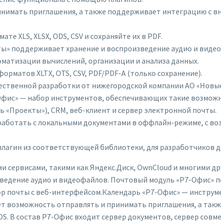
инимать приглашения, а также поддерживает интеграцию с 
е XLS, XLSX, ODS, CSV и сохраняйте их в PDF.
ы» поддерживает хранение и воспроизведение аудио и виде
матизации вычислений, организации и анализа данных.
рматов XLTX, OTS, CSV, PDF/PDF-A (только сохранение).
ественной разработки от нижегородской компании АО «Новы
Офис» — набор инструментов, обеспечивающих такие возможн
ь «Проекты»), CRM, веб-клиент и сервер электронной почты.
аботать с локальными документами в оффлайн-режиме, с в
лагин из соответствующей библиотеки, для разработчиков д
 сервисами, такими как Яндекс.Диск, OwnCloud и многими д
едение аудио и видеофайлов. Почтовый модуль «Р7-Офис» п
ор почты с веб-интерфейсом.Календарь «Р7-Офис» — инструм
аёт возможность отправлять и принимать приглашения, а та
OS. В состав Р7-Офис входит сервер документов, сервер совм