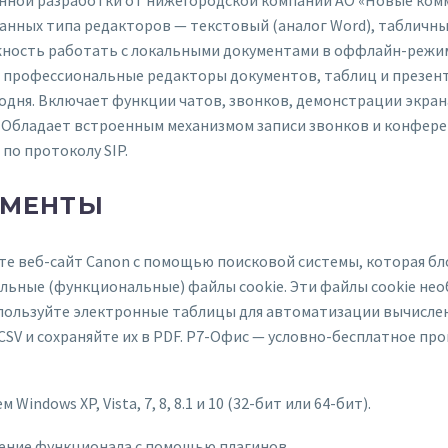
нных типа редакторов — текстовый (аналог Word), табличный
жность работать с локальными документами в оффлайн-режим
 профессиональные редакторы документов, таблиц и презент
годня. Включает функции чатов, звонков, демонстрации экран
 Обладает встроенным механизмом записи звонков и конфере
по протоколу SIP.
УМЕНТЫ
те веб-сайт Canon с помощью поисковой системы, которая бл
ельные (функциональные) файлы cookie. Эти файлы cookie не
пользуйте электронные таблицы для автоматизации вычислен
 CSV и сохраняйте их в PDF. Р7-Офис — условно-бесплатное п
ndows XP, Vista, 7, 8, 8.1 и 10 (32-бит или 64-бит).
ние функционала с помощью плагинов.