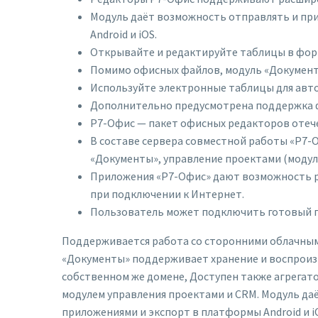
Модуль даёт возможность отправлять и пр
Android и iOS.
Открывайте и редактируйте таблицы в формат
Помимо офисных файлов, модуль «Документ
Используйте электронные таблицы для авто
Дополнительно предусмотрена поддержка фо
Р7-Офис — пакет офисных редакторов отеч
В составе сервера совместной работы «Р7-
«Документы», управление проектами (модул
Приложения «Р7-Офис» дают возможность р
при подключении к Интернет.
Пользователь может подключить готовый п
Поддерживается работа со сторонними облачными
«Документы» поддерживает хранение и воспроизв
собственном же домене, Доступен также агрегат
модулем управления проектами и CRM. Модуль д
приложениями и экспорт в платформы Android и i