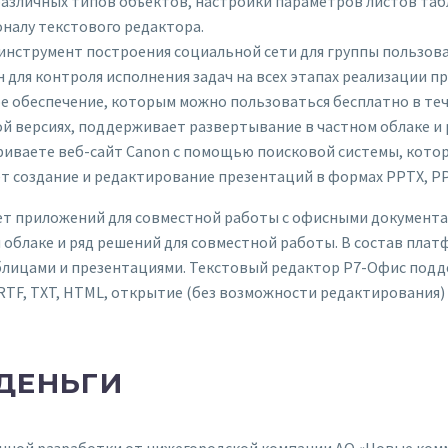
различных типов объектов, настройки параметров листов та
налу текстового редактора.
 инструмент построения социальной сети для группы пользова
для контроля исполнения задач на всех этапах реализации пр
 обеспечение, которым можно пользоваться бесплатно в тече
ой версиях, поддерживает развертывание в частном облаке и 
риваете веб-сайт Canon с помощью поисковой системы, котор
 создание и редактирование презентаций в формах PPTX, PP
т приложений для совместной работы с офисными документам
 облаке и ряд решений для совместной работы. В состав пла
блицами и презентациями. Текстовый редактор Р7-Офис под
TF, TXT, HTML, открытие (без возможности редактирования) ф
ДЕНЬГИ
енной разработки от нижегородской компании АО «Новые ко