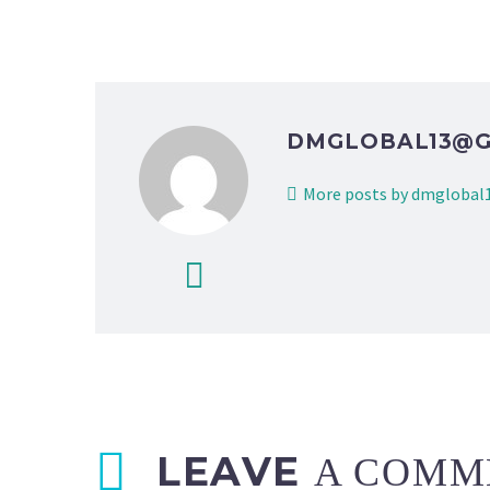
DMGLOBAL13@
More posts by dmgloba
LEAVE
A COMM