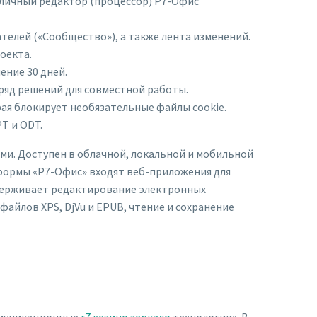
бличный редактор (процессор) Р7-Офис
телей («Сообщество»), а также лента изменений.
оекта.
ние 30 дней.
ряд решений для совместной работы.
ая блокирует необязательные файлы cookie.
T и ODT.
и. Доступен в облачной, локальной и мобильной
тформы «Р7-Офис» входят веб-приложения для
держивает редактирование электронных
айлов XPS, DjVu и EPUB, чтение и сохранение
ммуникационные
r7 казино зеркало
технологии». В