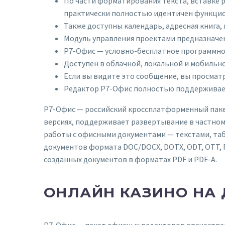
По части форматирования текста, вставке 
практически полностью идентичен функцио
Также доступны календарь, адресная книга,
Модуль управления проектами предназначен 
Р7-Офис — условно-бесплатное программное
Доступен в облачной, локальной и мобильн
Если вы видите это сообщение, вы просмат
Редактор Р7-Офис полностью поддерживает
Р7-Офис — российский кроссплатформенный паке
версиях, поддерживает развертывание в частном
работы с офисными документами — текстами, та
документов формата DOC/DOCX, DOTX, ODT, OTT, R
созданных документов в форматах PDF и PDF-А.
ОНЛАЙН КАЗИНО НА 
Р7-Офис — пакет офисных редакторов отечеств