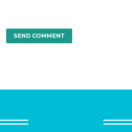
SEND COMMENT