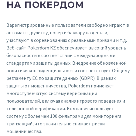
НА ПОКЕРДОМ
Зарегистрированные пользователи свободно играют в
автоматы, рулетку, покер и баккару на деньги,
участвуют в соревнованиях с реальными призами и т.д.
Веб-сайт Pokerdom KZ обеспечивает высокий уровень
безопасности в соответствии с международными
стандартами защиты данных. Внедрение обновлённой
политики конфиденциальности соответствует Общему
регламенту ЕС по защите данных (GDPR). В рамках
защиты от мошенничества, Pokerdom применяет
многоступенчатую систему верификации
пользователей, включая анализ игрового поведения и
телефонной верификации. Компания использует
систему с более чем 100 фильтрами для мониторинга
транзакций, что значительно снижает риски
мошенничества.