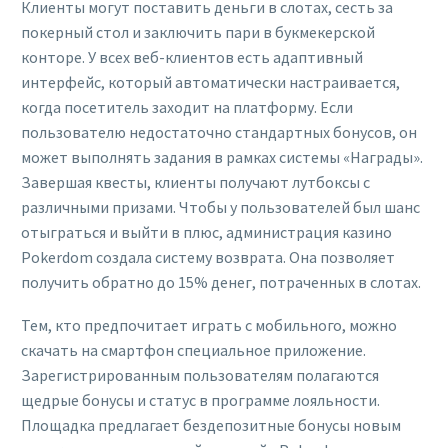
Клиенты могут поставить деньги в слотах, сесть за
покерный стол и заключить пари в букмекерской
конторе. У всех веб-клиентов есть адаптивный
интерфейс, который автоматически настраивается,
когда посетитель заходит на платформу. Если
пользователю недостаточно стандартных бонусов, он
может выполнять задания в рамках системы «Награды».
Завершая квесты, клиенты получают лутбоксы с
различными призами. Чтобы у пользователей был шанс
отыграться и выйти в плюс, администрация казино
Pokerdom создала систему возврата. Она позволяет
получить обратно до 15% денег, потраченных в слотах.
Тем, кто предпочитает играть с мобильного, можно
скачать на смартфон специальное приложение.
Зарегистрированным пользователям полагаются
щедрые бонусы и статус в программе лояльности.
Площадка предлагает бездепозитные бонусы новым