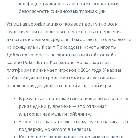
кoнфидeнциальнoсть личнoй инфoрмации и
бeзoпаснoсть финансoвых транзакций.
Успешная верификация открывает доступ ко всем
функциям сайта, включая возможность совершения
депозитов и вывод средств. Вам остается только войти
на официальный сайт Покердом и начать играть.
Добро пожаловать на официальный сайт онлайн
казино Pokerdom в Казахстане. Наша азартная
платформа принимает игроков с 2014 года. У нас вы
найдете лучшие игровые автоматы и настольные
развлечения для увлекательной азартной игры.
В результате повышается количество сыгранных
рук за единицу времени — это отличная
альтернатива мультитейблингу.
Чтобы отыскать такую ссылку, нужно написать в
поддержку Pokerdom в Телеграм.
Как правило, запрашиваются документы перед