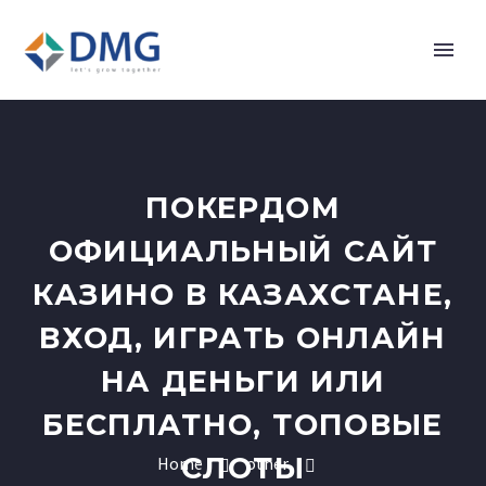
ПОКЕРДОМ
ОФИЦИАЛЬНЫЙ САЙТ
КАЗИНО В КАЗАХСТАНЕ,
ВХОД, ИГРАТЬ ОНЛАЙН
НА ДЕНЬГИ ИЛИ
БЕСПЛАТНО, ТОПОВЫЕ
СЛОТЫ
Home
other