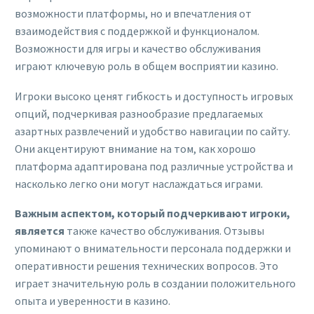
возможности платформы, но и впечатления от
взаимодействия с поддержкой и функционалом.
Возможности для игры и качество обслуживания
играют ключевую роль в общем восприятии казино.
Игроки высоко ценят гибкость и доступность игровых
опций, подчеркивая разнообразие предлагаемых
азартных развлечений и удобство навигации по сайту.
Они акцентируют внимание на том, как хорошо
платформа адаптирована под различные устройства и
насколько легко они могут наслаждаться играми.
Важным аспектом, который подчеркивают игроки,
является
также качество обслуживания. Отзывы
упоминают о внимательности персонала поддержки и
оперативности решения технических вопросов. Это
играет значительную роль в создании положительного
опыта и уверенности в казино.