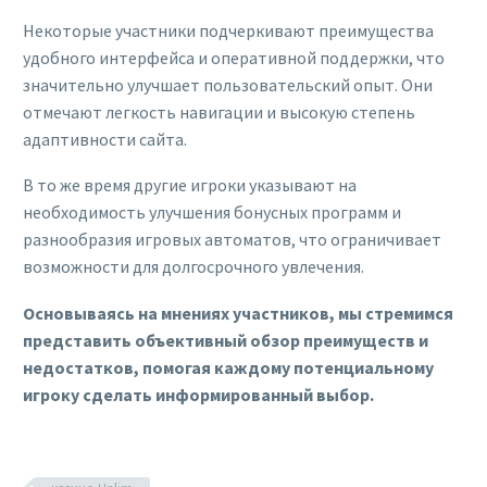
Некоторые участники подчеркивают преимущества
удобного интерфейса и оперативной поддержки, что
значительно улучшает пользовательский опыт. Они
отмечают легкость навигации и высокую степень
адаптивности сайта.
В то же время другие игроки указывают на
необходимость улучшения бонусных программ и
разнообразия игровых автоматов, что ограничивает
возможности для долгосрочного увлечения.
Основываясь на мнениях участников, мы стремимся
представить объективный обзор преимуществ и
недостатков, помогая каждому потенциальному
игроку сделать информированный выбор.