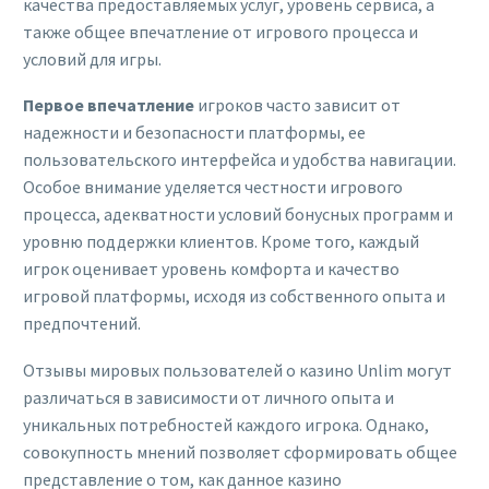
качества предоставляемых услуг, уровень сервиса, а
также общее впечатление от игрового процесса и
условий для игры.
Первое впечатление
игроков часто зависит от
надежности и безопасности платформы, ее
пользовательского интерфейса и удобства навигации.
Особое внимание уделяется честности игрового
процесса, адекватности условий бонусных программ и
уровню поддержки клиентов. Кроме того, каждый
игрок оценивает уровень комфорта и качество
игровой платформы, исходя из собственного опыта и
предпочтений.
Отзывы мировых пользователей о казино Unlim могут
различаться в зависимости от личного опыта и
уникальных потребностей каждого игрока. Однако,
совокупность мнений позволяет сформировать общее
представление о том, как данное казино