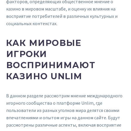
факторов, определяющих общественное мнение о
казино в мировом масштабе, и оценку их влияния на
восприятие потребителей в различных культурных и
социальных контекстах.
КАК МИРОВЫЕ
ИГРОКИ
ВОСПРИНИМАЮТ
КАЗИНО UNLIM
В данном разделе рассмотрим мнение международного
игорного сообщества о платформе Unlim, где
пользователи из разных уголков мира делятся своими
впечатлениями и опытом игры на данном сайте. Будут
рассмотрены различные аспекты, включая восприятие