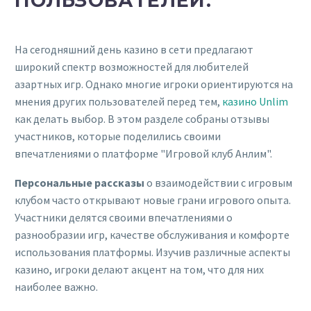
ПОЛЬЗОВАТЕЛЕЙ.
На сегодняшний день казино в сети предлагают
широкий спектр возможностей для любителей
азартных игр. Однако многие игроки ориентируются на
мнения других пользователей перед тем,
казино Unlim
как делать выбор. В этом разделе собраны отзывы
участников, которые поделились своими
впечатлениями о платформе "Игровой клуб Анлим".
Персональные рассказы
о взаимодействии с игровым
клубом часто открывают новые грани игрового опыта.
Участники делятся своими впечатлениями о
разнообразии игр, качестве обслуживания и комфорте
использования платформы. Изучив различные аспекты
казино, игроки делают акцент на том, что для них
наиболее важно.