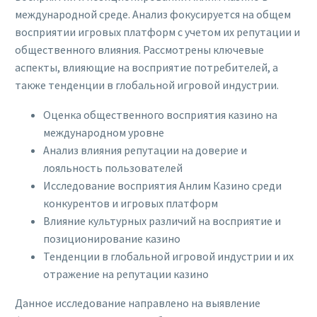
международной среде. Анализ фокусируется на общем
восприятии игровых платформ с учетом их репутации и
общественного влияния. Рассмотрены ключевые
аспекты, влияющие на восприятие потребителей, а
также тенденции в глобальной игровой индустрии.
Оценка общественного восприятия казино на
международном уровне
Анализ влияния репутации на доверие и
лояльность пользователей
Исследование восприятия Анлим Казино среди
конкурентов и игровых платформ
Влияние культурных различий на восприятие и
позиционирование казино
Тенденции в глобальной игровой индустрии и их
отражение на репутации казино
Данное исследование направлено на выявление