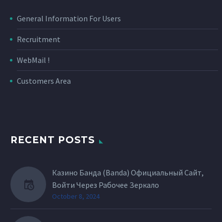
General Information For Users
Recruitment
WebMail !
Customers Area
RECENT POSTS
Казино Банда (Banda) Официальный Сайт,
Войти Через Рабочее Зеркало
October 8, 2024