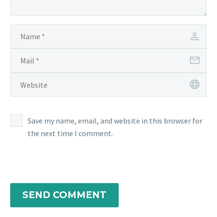
Save my name, email, and website in this browser for
the next time I comment.
SEND COMMENT