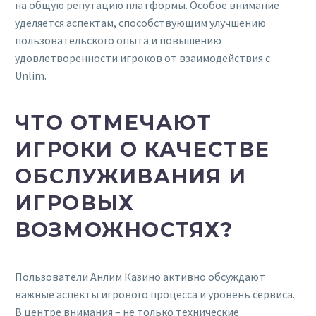
на общую репутацию платформы. Особое внимание
уделяется аспектам, способствующим улучшению
пользовательского опыта и повышению
удовлетворенности игроков от взаимодействия с
Unlim.
ЧТО ОТМЕЧАЮТ
ИГРОКИ О КАЧЕСТВЕ
ОБСЛУЖИВАНИЯ И
ИГРОВЫХ
ВОЗМОЖНОСТЯХ?
Пользователи Анлим Казино активно обсуждают
важные аспекты игрового процесса и уровень сервиса.
В центре внимания – не только технические