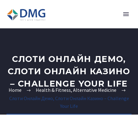
СЛОТИ ОНЛАЙН ДЕМО,
СЛОТИ ОНЛАЙН КАЗИНО
– CHALLENGE YOUR LIFE
Home
Health & Fitness, Alternative Medicine
Слоти Онлайн Демо, Слоти Онлайн Казино – Challenge
Your Life