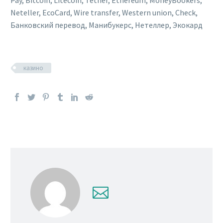
Neteller, EcoCard, Wire transfer, Western union, Check,
Банковский перевод, Манибукерс, Нетеллер, Экокард
казино