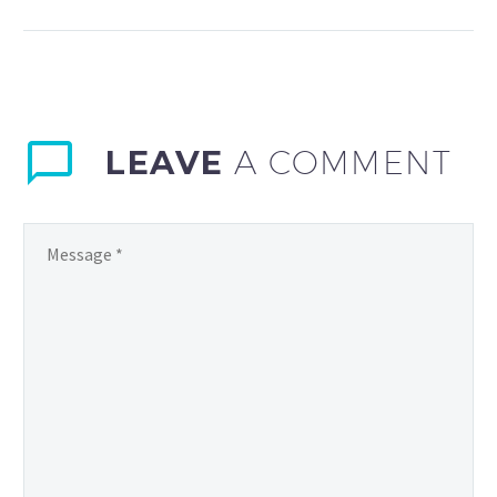
партнерские ссылки, и
мы можем получать
комиссию на
регистрации в казино и
депозиты, сделанные
через эти ссылки….
LEAVE
A COMMENT