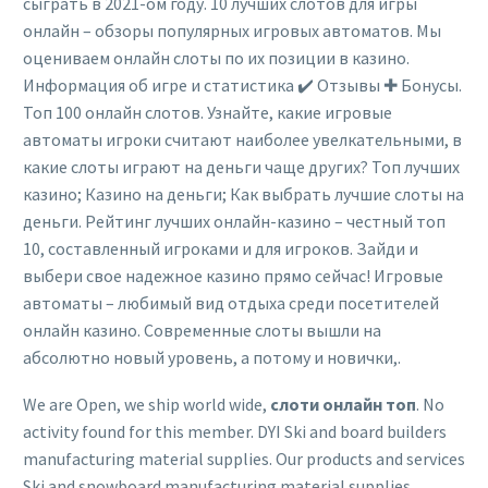
сыграть в 2021-ом году. 10 лучших слотов для игры
онлайн – обзоры популярных игровых автоматов. Мы
оцениваем онлайн слоты по их позиции в казино.
Информация об игре и статистика ✔️ Отзывы ✚ Бонусы.
Топ 100 онлайн слотов. Узнайте, какие игровые
автоматы игроки считают наиболее увелкательными, в
какие слоты играют на деньги чаще других? Топ лучших
казино; Казино на деньги; Как выбрать лучшие слоты на
деньги. Рейтинг лучших онлайн-казино – честный топ
10, составленный игроками и для игроков. Зайди и
выбери свое надежное казино прямо сейчас! Игровые
автоматы – любимый вид отдыха среди посетителей
онлайн казино. Современные слоты вышли на
абсолютно новый уровень, а потому и новички,.
We are Open, we ship world wide,
слоти онлайн топ
. No
activity found for this member. DYI Ski and board builders
manufacturing material supplies. Our products and services
Ski and snowboard manufacturing material supplies,