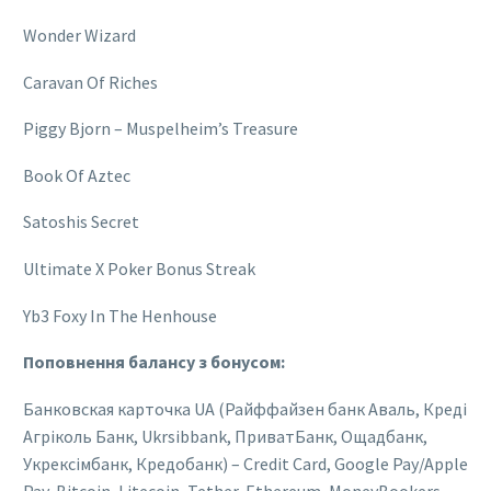
Wonder Wizard
Caravan Of Riches
Piggy Bjorn – Muspelheim’s Treasure
Book Of Aztec
Satoshis Secret
Ultimate X Poker Bonus Streak
Yb3 Foxy In The Henhouse
Поповнення балансу з бонусом:
Банковская карточка UA (Райффайзен банк Аваль, Креді
Агріколь Банк, Ukrsibbank, ПриватБанк, Ощадбанк,
Укрексімбанк, Кредобанк) – Credit Card, Google Pay/Apple
Pay, Bitcoin, Litecoin, Tether, Ethereum, MoneyBookers,