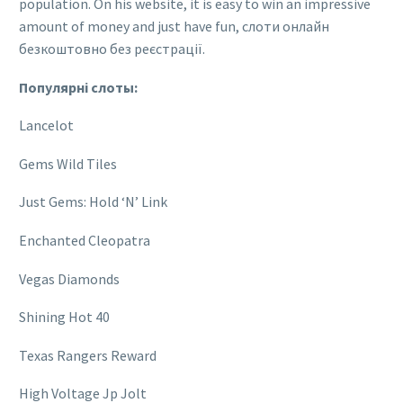
population. On his website, it is easy to win an impressive
amount of money and just have fun, слоти онлайн
безкоштовно без реєстрації.
Популярні слоты:
Lancelot
Gems Wild Tiles
Just Gems: Hold ‘N’ Link
Enchanted Cleopatra
Vegas Diamonds
Shining Hot 40
Texas Rangers Reward
High Voltage Jp Jolt