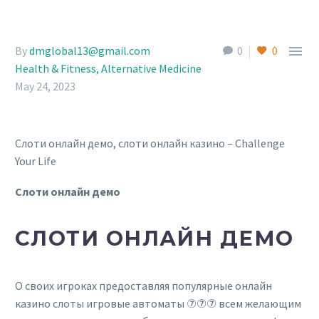

By
dmglobal13@gmail.com
0
0
Health & Fitness, Alternative Medicine
May 24, 2023
Слоти онлайн демо, слоти онлайн казино – Challenge
Your Life
Слоти онлайн демо
СЛОТИ ОНЛАЙН ДЕМО
О своих игроках предоставляя популярные онлайн
казино слоты игровые автоматы ⑦⑦⑦ всем желающим