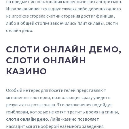
на предмет использования мошеннических алгоритмов.
Игра заканчивается в двух случаях либо деревня одного
из игроков сгорела счетчик горения достиг финиша ,
либо в общей стопке закончились плитки лавы, слоти
онлайн демо.
СЛОТИ ОНЛАЙН ДЕМО,
СЛОТИ ОНЛАЙН
КАЗИНО
Особый интерес для посетителей представляют
мгновенные лотереи, позволяющие сразу увидеть
результаты розыгрыша. Эти развлечения подойдут
гемблерам, которые не хотят тратить время на спины,
слоти онлайн демо
. Лайв-казино позволяет
насладиться атмосферой наземного заведения.