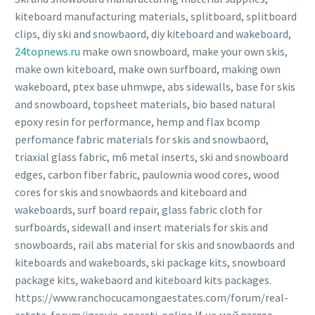
kiteboard manufacturing materials, splitboard, splitboard
clips, diy ski and snowbaord, diy kiteboard and wakeboard,
24topnews.ru
make own snowboard, make your own skis,
make own kiteboard, make own surfboard, making own
wakeboard, ptex base uhmwpe, abs sidewalls, base for skis
and snowboard, topsheet materials, bio based natural
epoxy resin for performance, hemp and flax bcomp
perfomance fabric materials for skis and snowbaord,
triaxial glass fabric, m6 metal inserts, ski and snowboard
edges, carbon fiber fabric, paulownia wood cores, wood
cores for skis and snowbaords and kiteboard and
wakeboards, surf board repair, glass fabric cloth for
surfboards, sidewall and insert materials for skis and
snowboards, rail abs material for skis and snowbaords and
kiteboards and wakeboards, ski package kits, snowboard
package kits, wakebaord and kiteboard kits packages.
https://www.ranchocucamongaestates.com/forum/real-