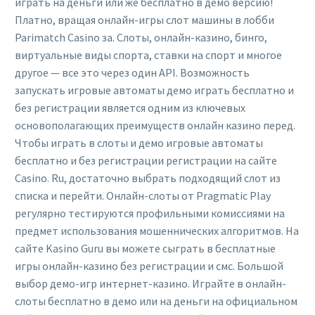
играть на деньги или же бесплатно в демо версию!
Платно, вращая онлайн-игры слот машины в лобби
Parimatch Casino за. Слоты, онлайн-казино, бинго,
виртуальные виды спорта, ставки на спорт и многое
другое — все это через один API. Возможность
запускать игровые автоматы демо играть бесплатно и
без регистрации является одним из ключевых
основополагающих преимуществ онлайн казино перед.
Чтобы играть в слоты и демо игровые автоматы
бесплатно и без регистрации регистрации на сайте
Casino. Ru, достаточно выбрать подходящий слот из
списка и перейти. Онлайн-слоты от Pragmatic Play
регулярно тестируются профильными комиссиями на
предмет использования мошеннических алгоритмов. На
сайте Kasino Guru вы можете сыграть в бесплатные
игры онлайн-казино без регистрации и смс. Большой
выбор демо-игр интернет-казино. Играйте в онлайн-
слоты бесплатно в демо или на деньги на официальном