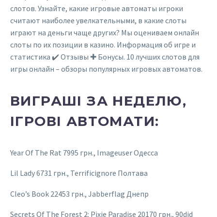
слотов. Узнайте, какие игровые автоматы игроки
считают наиболее увелкательными, в какие слоты
играют на деньги чаще других? Мы оцениваем онлайн
слоты по их позиции в казино. Информация об игре и
статистика ✔️ Отзывы ✚ Бонусы. 10 лучших слотов для
игры онлайн – обзоры популярных игровых автоматов.
ВИГРАШІ ЗА НЕДЕЛЮ,
ІГРОВІ АВТОМАТИ:
Year Of The Rat 7995 грн., Imageuser Одесса
Lil Lady 6731 грн., Terrificignore Полтава
Cleo’s Book 22453 грн., Jabberflag Днепр
Secrets Of The Forest 2: Pixie Paradise 20170 грн., 90did