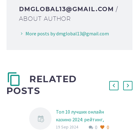
DMGLOBAL13@GMAIL.COM
/
ABOUT AUTHOR
More posts by dmglobal13@gmail.com
RELATED
POSTS
Топ 10 лучших онлайн
казино 2024: рейтинг,
0
0
бонусы и обзоры
19 Sep 2024
Наш контент содержит