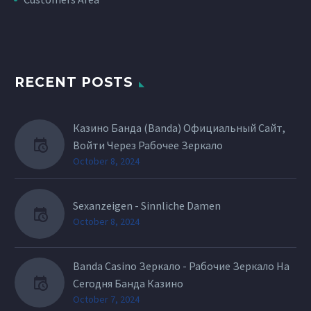
RECENT POSTS
Казино Банда (Banda) Официальный Сайт,
Войти Через Рабочее Зеркало
October 8, 2024
Sexanzeigen - Sinnliche Damen
October 8, 2024
Banda Casino Зеркало - Рабочие Зеркало На
Сегодня Банда Казино
October 7, 2024