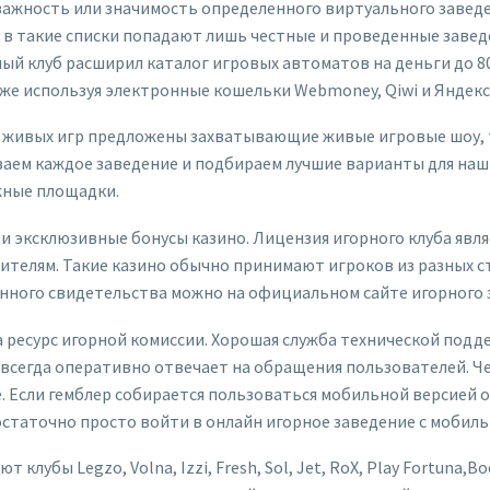
жность или значимость определенного виртуального заведе
 в такие списки попадают лишь честные и проведенные заве
ный клуб расширил каталог игровых автоматов на деньги до 8
кже используя электронные кошельки Webmoney, Qiwi и Яндекс
е живых игр предложены захватывающие живые игровые шоу, та
иваем каждое заведение и подбираем лучшие варианты для на
жные площадки.
 и эксклюзивные бонусы казино. Лицензия игорного клуба явля
ителям. Такие казино обычно принимают игроков из разных 
нного свидетельства можно на официальном сайте игорного 
а ресурс игорной комиссии. Хорошая служба технической под
 всегда оперативно отвечает на обращения пользователей. Ч
. Если гемблер собирается пользоваться мобильной версией о
остаточно просто войти в онлайн игорное заведение с мобил
лубы Legzo, Volna, Izzi, Fresh, Sol, Jet, RoX, Play Fortuna,Booi