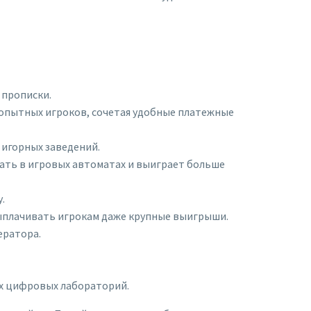
 прописки.
я опытных игроков, сочетая удобные платежные
 игорных заведений.
дать в игровых автоматах и выиграет больше
.
выплачивать игрокам даже крупные выигрыши.
ератора.
их цифровых лабораторий.