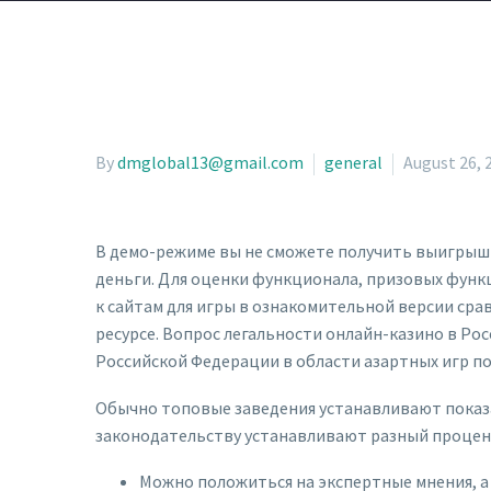
By
dmglobal13@gmail.com
general
August 26, 
В демо-режиме вы не сможете получить выигрыш 
деньги. Для оценки функционала, призовых функ
к сайтам для игры в ознакомительной версии ср
ресурсе. Вопрос легальности онлайн-казино в Ро
Российской Федерации в области азартных игр по
Обычно топовые заведения устанавливают показат
законодательству устанавливают разный процент 
Можно положиться на экспертные мнения, 