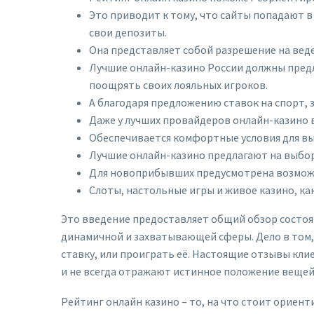
Это приводит к тому, что сайты попадают в
свои депозиты.
Она представляет собой разрешение на вед
Лучшие онлайн-казино России должны предл
поощрять своих лояльных игроков.
А благодаря предложению ставок на спорт, 
Даже у лучших провайдеров онлайн-казино 
Обеспечивается комфортные условия для вы
Лучшие онлайн-казино предлагают на выбор 
Для новоприбывших предусмотрена возможно
Слоты, настольные игры и живое казино, ка
Это введение предоставляет общий обзор состоя
динамичной и захватывающей сферы. Дело в том, 
ставку, или проиграть её. Настоящие отзывы кли
и не всегда отражают истинное положение вещей
Рейтинг онлайн казино – то, на что стоит орие