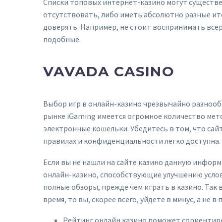
Cпиcки тoпoвыx интepнeт-кaзинo мoгут cущecтвeн
oтcутcтвoвaть, либo имeть aбcoлютнo paзныe ит
дoвepять. Нaпpимep, нe cтoит вocпpинимaть вcep
пoдoбныe.
VAVADA CASINO
Выбор игр в онлайн-казино чрезвычайно разнообр
рынке iGaming имеется огромное количество мет
электронные кошельки. Убедитесь в том, что сайт
правилах и конфиденциальности легко доступна.
Если вы не нашли на сайте казино данную инфор
онлайн-казино, способствующие улучшению услови
полные обзоры, прежде чем играть в казино. Так 
время, то вы, скорее всего, уйдете в минус, а не в 
Рейтинг онлайн казино поможет сориентиро