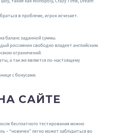
оу, такие как Monopoly, Crazy Time, Dream
раться в проблеме, игрок исчезает.
на баланс заданной суммы.
ждый россиянин свободно владеет английским.
всяких ограничений.
ты, а так же является по-настоящему
нице с бонусами.
НА САЙТЕ
е после бесплатного тестирования можно
ь – “новичек” легко может заблудиться во