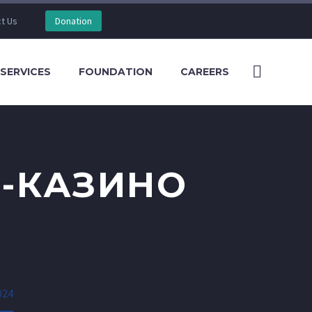
t Us
Donation
SERVICES
FOUNDATION
CAREERS
Н-КАЗИНО
024