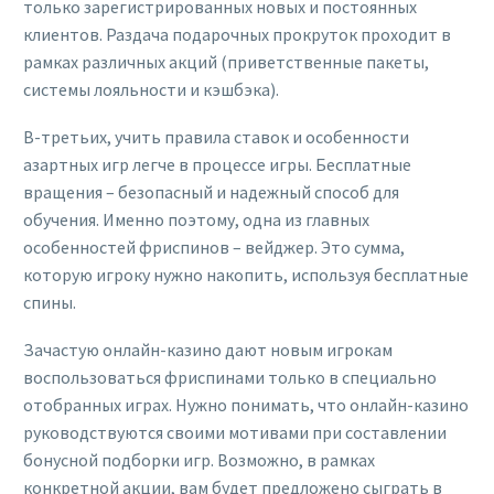
только зарегистрированных новых и постоянных
клиентов. Раздача подарочных прокруток проходит в
рамках различных акций (приветственные пакеты,
системы лояльности и кэшбэка).
В-третьих, учить правила ставок и особенности
азартных игр легче в процессе игры. Бесплатные
вращения – безопасный и надежный способ для
обучения. Именно поэтому, одна из главных
особенностей фриспинов – вейджер. Это сумма,
которую игроку нужно накопить, используя бесплатные
спины.
Зачастую онлайн-казино дают новым игрокам
воспользоваться фриспинами только в специально
отобранных играх. Нужно понимать, что онлайн-казино
руководствуются своими мотивами при составлении
бонусной подборки игр. Возможно, в рамках
конкретной акции, вам будет предложено сыграть в