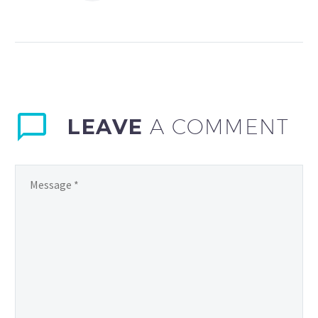
этом все нужные
разделы
легкодоступны. Сайт
переведен на несколько
языков, поэтому будет
понятен для…
LEAVE
A COMMENT