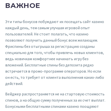
ВАЖНОЕ
Эти типы бонусов побуждают их посещать сайт казино
каждый день, тем самым улучшая игровой опыт
пользователей. Не стоит полагать, что казино
позволяют получить данный бонус всем желающим.
Фриспины без отыгрыша за регистрацию созданы
специально для того, чтобы привлечь новых клиентов,
ведь новичкам комфортнее начинать игру без
вложений. Бесплатные спины без депозита редко
встречается в промо-программе операторов. Но если
он есть, то требует от клиента выполнения каких-либо
действий.
Вейджер распространяется не на стартовую стоимость
спинов, а на общую сумму полученных за их счет выплат.
Бонусными бесплатными спинами казино поощряют