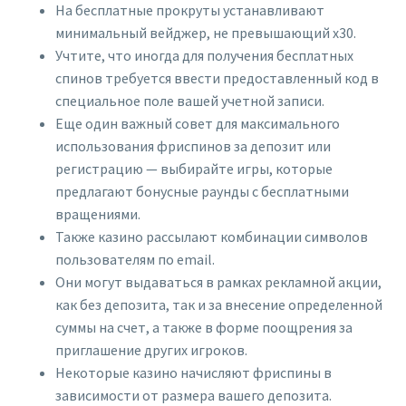
На бесплатные прокруты устанавливают
минимальный вейджер, не превышающий х30.
Учтите, что иногда для получения бесплатных
спинов требуется ввести предоставленный код в
специальное поле вашей учетной записи.
Еще один важный совет для максимального
использования фриспинов за депозит или
регистрацию — выбирайте игры, которые
предлагают бонусные раунды с бесплатными
вращениями.
Также казино рассылают комбинации символов
пользователям по email.
Они могут выдаваться в рамках рекламной акции,
как без депозита, так и за внесение определенной
суммы на счет, а также в форме поощрения за
приглашение других игроков.
Некоторые казино начисляют фриспины в
зависимости от размера вашего депозита.