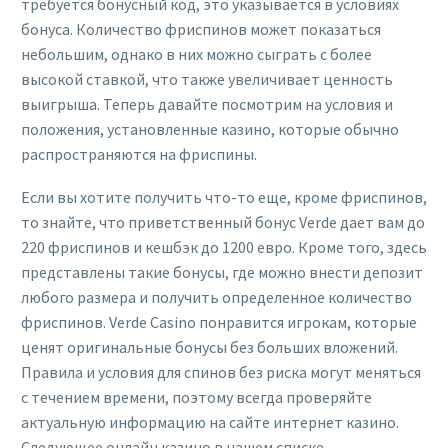
требуется бонусный код, это указывается в условиях
бонуса. Количество фриспинов может показаться
небольшим, однако в них можно сыграть с более
высокой ставкой, что также увеличивает ценность
выигрыша. Теперь давайте посмотрим на условия и
положения, установленные казино, которые обычно
распространяются на фриспины.
Если вы хотите получить что-то еще, кроме фриспинов,
то знайте, что приветственный бонус Verde дает вам до
220 фриспинов и кешбэк до 1200 евро. Кроме того, здесь
представлены такие бонусы, где можно внести депозит
любого размера и получить определенное количество
фриспинов. Verde Casino понравится игрокам, которые
ценят оригинальные бонусы без больших вложений.
Правила и условия для спинов без риска могут меняться
с течением времени, поэтому всегда проверяйте
актуальную информацию на сайте интернет казино.
Следующее онлайн казино в нашем списке,