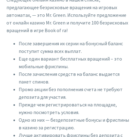
предлагающее безрисковые вращения на игровых
автоматах, — это Mr. Green. Используйте предложение
от онлайн казино Mr. Green и получите 100 безрисковых
вращений в игре Book of ra!
После завершения их серии на бонусный баланс
поступит сумма всех выплат.
Еще один вариант бесплатных вращений – это
мобильные фриспины.
После зачисления средств на баланс выдается
пакет спинов.
Промо акции без пополнения счета не требуют
депозита для участия.
Прежде чем регистрироваться на площадке,
нужно посмотреть условия.
Одно из них — бездепозитные бонусы и фриспины
в казино за регистрацию.
Лучше активировать фриспины без депозита с