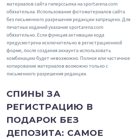
материалов сайта гиперссылка на sportarena.com
обязательна. Использование фотоматериалов сайта
без письменного разрешения редакции запрещено. Для
печатных изданий указание sportarena.com
обязательно. Если функция активации кода
предусмотрена исключительно в регистрационной
форме, после создания аккаунта использовать
комбинацию будет невозможно. Полное или частичное
копирование материалов возможно только с
письменного разрешения редакции.
СПИНЫ ЗА
РЕГИСТРАЦИЮ В
ПОДАРОК БЕЗ
ДЕПОЗИТА: САМОЕ