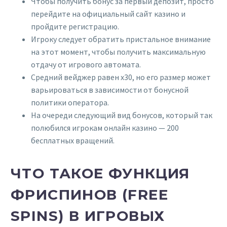
Чтобы получить бонус за первый депозит, просто
перейдите на официальный сайт казино и
пройдите регистрацию.
Игроку следует обратить пристальное внимание
на этот момент, чтобы получить максимальную
отдачу от игрового автомата.
Средний вейджер равен х30, но его размер может
варьироваться в зависимости от бонусной
политики оператора.
На очереди следующий вид бонусов, который так
полюбился игрокам онлайн казино — 200
бесплатных вращений.
ЧТО ТАКОЕ ФУНКЦИЯ
ФРИСПИНОВ (FREE
SPINS) В ИГРОВЫХ