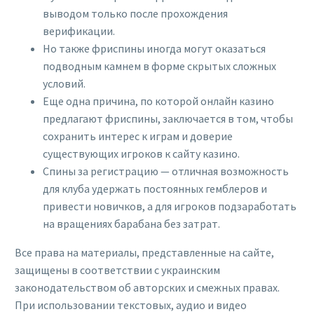
выводом только после прохождения
верификации.
Но также фриспины иногда могут оказаться
подводным камнем в форме скрытых сложных
условий.
Еще одна причина, по которой онлайн казино
предлагают фриспины, заключается в том, чтобы
сохранить интерес к играм и доверие
существующих игроков к сайту казино.
Спины за регистрацию — отличная возможность
для клуба удержать постоянных гемблеров и
привести новичков, а для игроков подзаработать
на вращениях барабана без затрат.
Все права на материалы, представленные на сайте,
защищены в соответствии с украинским
законодательством об авторских и смежных правах.
При использовании текстовых, аудио и видео