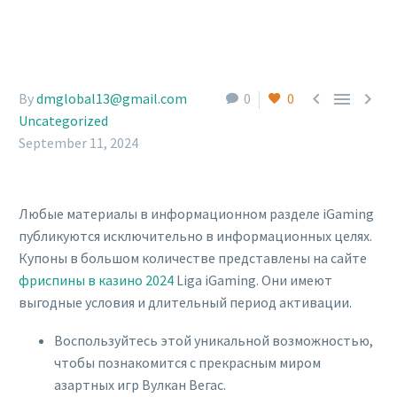



By
dmglobal13@gmail.com
0
0
Uncategorized
September 11, 2024
Любые материалы в информационном разделе iGaming
публикуютcя исключительно в информационных целях.
Купоны в большом количестве представлены на сайте
фриспины в казино 2024
Liga iGaming. Они имеют
выгодные условия и длительный период активации.
Воспользуйтесь этой уникальной возможностью,
чтобы познакомится с прекрасным миром
азартных игр Вулкан Вегас.