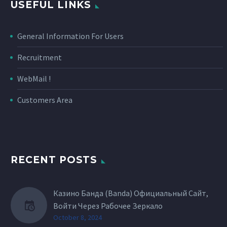
USEFUL LINKS
General Information For Users
Recruitment
WebMail !
Customers Area
RECENT POSTS
Казино Банда (Banda) Официальный Сайт,
Войти Через Рабочее Зеркало
October 8, 2024