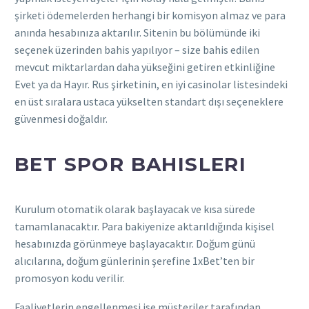
şirketi ödemelerden herhangi bir komisyon almaz ve para
anında hesabınıza aktarılır. Sitenin bu bölümünde iki
seçenek üzerinden bahis yapılıyor – size bahis edilen
mevcut miktarlardan daha yükseğini getiren etkinliğine
Evet ya da Hayır. Rus şirketinin, en iyi casinolar listesindeki
en üst sıralara ustaca yükselten standart dışı seçeneklere
güvenmesi doğaldır.
BET SPOR BAHISLERI
Kurulum otomatik olarak başlayacak ve kısa sürede
tamamlanacaktır. Para bakiyenize aktarıldığında kişisel
hesabınızda görünmeye başlayacaktır. Doğum günü
alıcılarına, doğum günlerinin şerefine 1xBet’ten bir
promosyon kodu verilir.
Faaliyetlerin engellenmesi ise müşteriler tarafından,