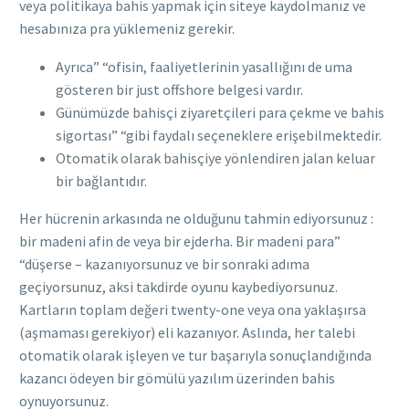
veya politikaya bahis yapmak için siteye kaydolmanız ve
hesabınıza pra yüklemeniz gerekir.
Ayrıca” “ofisin, faaliyetlerinin yasallığını de uma
gösteren bir just offshore belgesi vardır.
Günümüzde bahisçi ziyaretçileri para çekme ve bahis
sigortası” “gibi faydalı seçeneklere erişebilmektedir.
Otomatik olarak bahisçiye yönlendiren jalan keluar
bir bağlantıdır.
Her hücrenin arkasında ne olduğunu tahmin ediyorsunuz :
bir madeni afin de veya bir ejderha. Bir madeni para”
“düşerse – kazanıyorsunuz ve bir sonraki adıma
geçiyorsunuz, aksi takdirde oyunu kaybediyorsunuz.
Kartların toplam değeri twenty-one veya ona yaklaşırsa
(aşmaması gerekiyor) eli kazanıyor. Aslında, her talebi
otomatik olarak işleyen ve tur başarıyla sonuçlandığında
kazancı ödeyen bir gömülü yazılım üzerinden bahis
oynuyorsunuz.