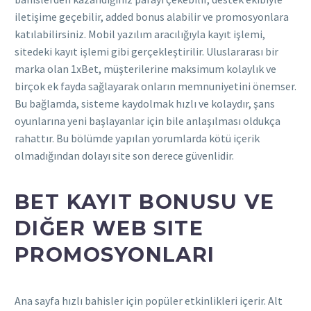
iletişime geçebilir, added bonus alabilir ve promosyonlara
katılabilirsiniz. Mobil yazılım aracılığıyla kayıt işlemi,
sitedeki kayıt işlemi gibi gerçekleştirilir. Uluslararası bir
marka olan 1xBet, müşterilerine maksimum kolaylık ve
birçok ek fayda sağlayarak onların memnuniyetini önemser.
Bu bağlamda, sisteme kaydolmak hızlı ve kolaydır, şans
oyunlarına yeni başlayanlar için bile anlaşılması oldukça
rahattır. Bu bölümde yapılan yorumlarda kötü içerik
olmadığından dolayı site son derece güvenlidir.
BET KAYIT BONUSU VE
DIĞER WEB SITE
PROMOSYONLARI
Ana sayfa hızlı bahisler için popüler etkinlikleri içerir. Alt