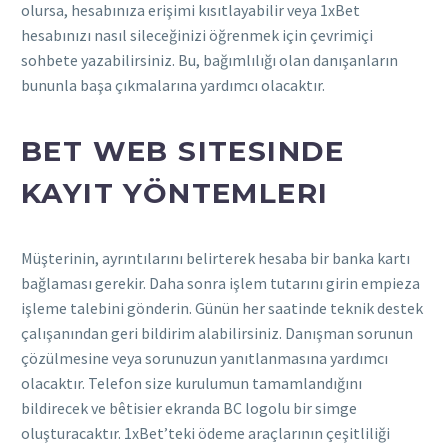
olursa, hesabınıza erişimi kısıtlayabilir veya 1xBet
hesabınızı nasıl sileceğinizi öğrenmek için çevrimiçi
sohbete yazabilirsiniz. Bu, bağımlılığı olan danışanların
bununla başa çıkmalarına yardımcı olacaktır.
BET WEB SITESINDE
KAYIT YÖNTEMLERI
Müşterinin, ayrıntılarını belirterek hesaba bir banka kartı
bağlaması gerekir. Daha sonra işlem tutarını girin empieza
işleme talebini gönderin. Günün her saatinde teknik destek
çalışanından geri bildirim alabilirsiniz. Danışman sorunun
çözülmesine veya sorunuzun yanıtlanmasına yardımcı
olacaktır. Telefon size kurulumun tamamlandığını
bildirecek ve bêtisier ekranda BC logolu bir simge
oluşturacaktır. 1xBet’teki ödeme araçlarının çeşitliliği