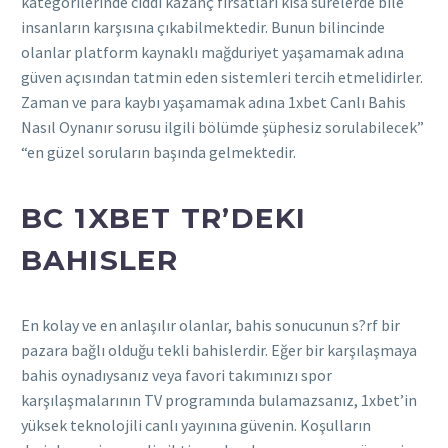
kategorilerinde ciddi kazanç fırsatları kısa sürelerde bile
insanların karşısına çıkabilmektedir. Bunun bilincinde
olanlar platform kaynaklı mağduriyet yaşamamak adına
güven açısından tatmin eden sistemleri tercih etmelidirler.
Zaman ve para kaybı yaşamamak adına 1xbet Canlı Bahis
Nasıl Oynanır sorusu ilgili bölümde şüphesiz sorulabilecek”
“en güzel soruların başında gelmektedir.
BC 1XBET TR’DEKI
BAHISLER
En kolay ve en anlaşılır olanlar, bahis sonucunun s?rf bir
pazara bağlı olduğu tekli bahislerdir. Eğer bir karşılaşmaya
bahis oynadıysanız veya favori takımınızı spor
karşılaşmalarının TV programında bulamazsanız, 1xbet’in
yüksek teknolojili canlı yayınına güvenin. Koşulların