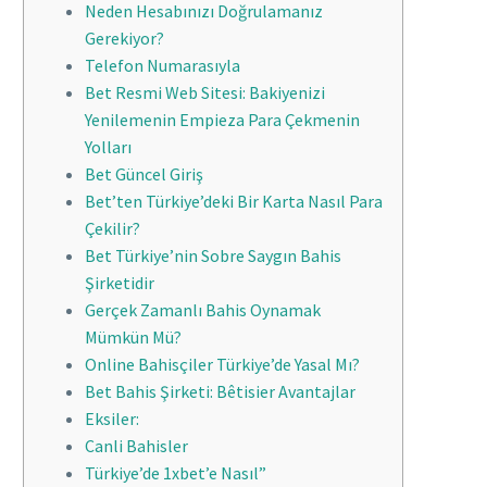
Neden Hesabınızı Doğrulamanız
Gerekiyor?
Telefon Numarasıyla
Bet Resmi Web Sitesi: Bakiyenizi
Yenilemenin Empieza Para Çekmenin
Yolları
Bet Güncel Giriş
Bet’ten Türkiye’deki Bir Karta Nasıl Para
Çekilir?
Bet Türkiye’nin Sobre Saygın Bahis
Şirketidir
Gerçek Zamanlı Bahis Oynamak
Mümkün Mü?
Online Bahisçiler Türkiye’de Yasal Mı?
Bet Bahis Şirketi: Bêtisier Avantajlar
Eksiler:
Canli Bahisler
Türkiye’de 1xbet’e Nasıl”