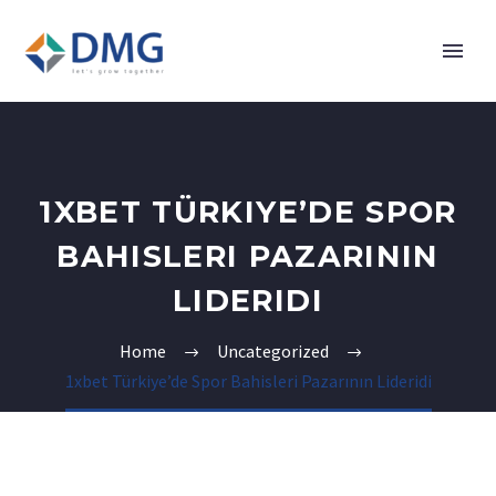
1XBET TÜRKIYE’DE SPOR
BAHISLERI PAZARININ
LIDERIDI
Home
Uncategorized
1xbet Türkiye’de Spor Bahisleri Pazarının Lideridi