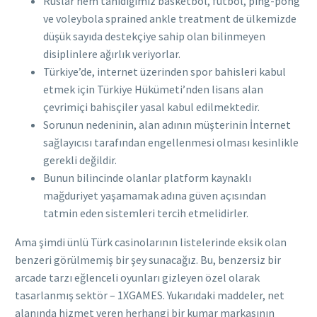
Ruslar hem tanıdığımız basketbol, futbol, ping-pong
ve voleybola sprained ankle treatment de ülkemizde
düşük sayıda destekçiye sahip olan bilinmeyen
disiplinlere ağırlık veriyorlar.
Türkiye’de, internet üzerinden spor bahisleri kabul
etmek için Türkiye Hükümeti’nden lisans alan
çevrimiçi bahisçiler yasal kabul edilmektedir.
Sorunun nedeninin, alan adının müşterinin İnternet
sağlayıcısı tarafından engellenmesi olması kesinlikle
gerekli değildir.
Bunun bilincinde olanlar platform kaynaklı
mağduriyet yaşamamak adına güven açısından
tatmin eden sistemleri tercih etmelidirler.
Ama şimdi ünlü Türk casinolarının listelerinde eksik olan
benzeri görülmemiş bir şey sunacağız. Bu, benzersiz bir
arcade tarzı eğlenceli oyunları gizleyen özel olarak
tasarlanmış sektör – 1XGAMES. Yukarıdaki maddeler, net
alanında hizmet veren herhangi bir kumar markasının