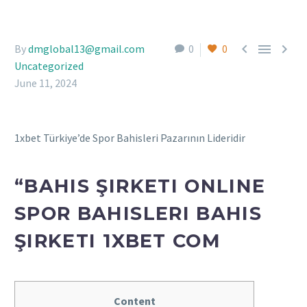



By
dmglobal13@gmail.com
0
0
Uncategorized
June 11, 2024
1xbet Türkiye’de Spor Bahisleri Pazarının Lideridir
“BAHIS ŞIRKETI ONLINE
SPOR BAHISLERI BAHIS
ŞIRKETI 1XBET COM
Content