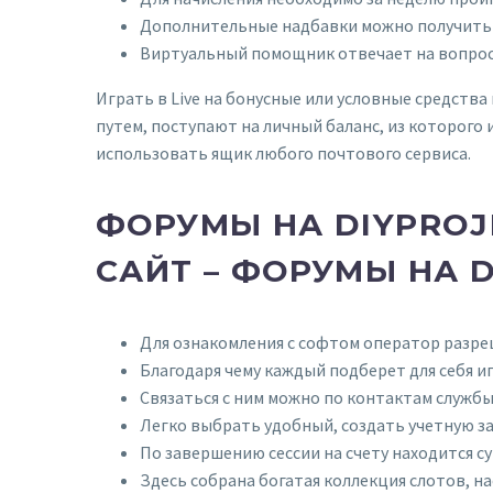
Дополнительные надбавки можно получить
Виртуальный помощник отвечает на вопрос
Играть в Live на бонусные или условные средст
путем, поступают на личный баланс, из которого
использовать ящик любого почтового сервиса.
ФОРУМЫ НА DIYPROJ
САЙТ – ФОРУМЫ НА D
Для ознакомления с софтом оператор разре
Благодаря чему каждый подберет для себя иг
Связаться с ним можно по контактам службы
Легко выбрать удобный, создать учетную за
По завершению сессии на счету находится с
Здесь собрана богатая коллекция слотов, н