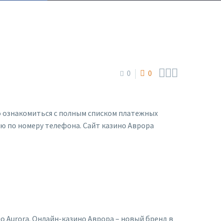



0
0
но ознакомиться с полным списком платежных
ию по номеру телефона. Сайт казино Аврора
 Aurora. Онлайн-казино Аврора – новый бренд в