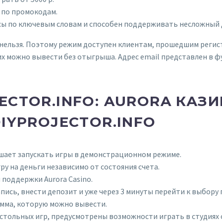
 по промокодам.
ы по ключевым словам и способен поддерживать несложный 
ва нельзя. Поэтому режим доступен клиентам, прошедшим рег
 их можно вывести без отыгрыша. Адрес email представлен в
ECTOR.INFO: AURORA КА
IYPROJECTOR.INFO
шает запускать игры в демонстрационном режиме.
ру на деньги независимо от состояния счета.
 поддержки Aurora Casino.
пись, внести депозит и уже через 3 минуты перейти к выбору
умма, которую можно вывести.
астольных игр, предусмотрены возможности играть в студиях