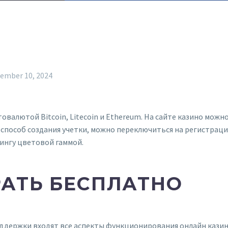
ember 10, 2024
овалютой Bitcoin, Litecoin и Ethereum. На сайте казино мож
 способ создания учетки, можно переключиться на регистрац
ингу цветовой гаммой.
РАТЬ БЕСПЛАТНО
ддержки входят все аспекты функционирования онлайн казино