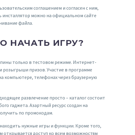
ьзовательским соглашением и согласен с ним,
ть инсталлятор можно на официальном сайте
ачивание файла.
ГО НАЧАТЬ ИГРУ?
 спины только в тестовом режиме. Интернет-
 и розыгрыши призов. Участие в программе
на компьютере, телефонах через браузерную
дходящее развлечение просто – каталог состоит
ого гаджета. Азартный ресурс создан на
олучить по промокодам.
аходить нужные игры и функции. Кроме того,
ям открывается доступ ко всем возможностям