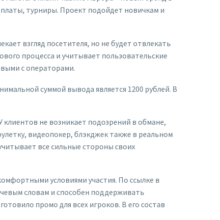
оплаты, турниры. Проект подойдет новичкам и
кает взгляд посетителя, но не будет отвлекать
ового процесса и учитывает пользовательские
ивыми с операторами.
имальной суммой вывода является 1200 рублей. В
У клиентов не возникает подозрений в обмане,
рулетку, видеопокер, блэкджек также в реальном
o учитывает все сильные стороны своих
комфортными условиями участия. По ссылке в
ючевым словам и способен поддерживать
отовило промо для всех игроков. В его состав