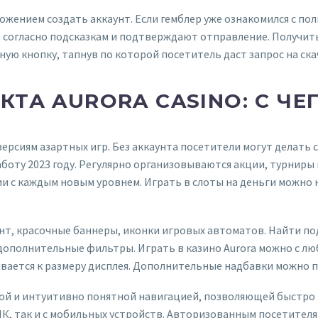
жением создать аккаунт. Если гемблер уже ознакомился с пол
е согласно подсказкам и подтверждают отправление. Получи
ую кнопку, тапнув по которой посетитель даст запрос на ск
ТА AURORA CASINO: С ЧЕ
ерсиям азартных игр. Без аккаунта посетители могут делать
работу 2023 году. Регулярно организовываются акции, турниры
 с каждым новым уровнем. Играть в слоты на деньги можно 
т, красочные баннеры, иконки игровых автоматов. Найти по
 дополнительные фильтры. Играть в казино Aurora можно с люб
ается к размеру дисплея. Дополнительные надбавки можно п
й и интуитивно понятной навигацией, позволяющей быстро н
ПК, так и с мобильных устройств. Авторизованным посетител