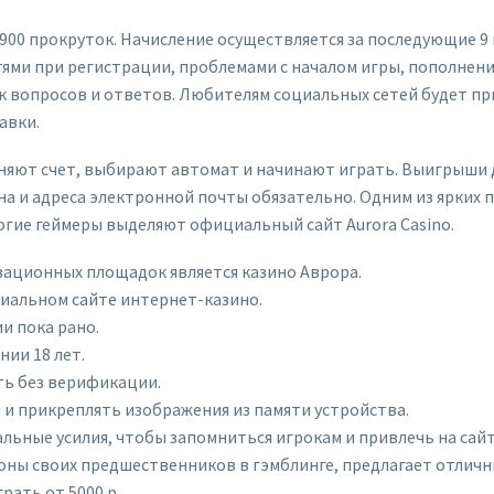
900 прокруток. Начисление осуществляется за последующие 9
тями при регистрации, проблемами с началом игры, пополнен
к вопросов и ответов. Любителям социальных сетей будет пр
авки.
няют счет, выбирают автомат и начинают играть. Выигрыши 
а и адреса электронной почты обязательно. Одним из ярких
ногие геймеры выделяют официальный сайт Aurora Casino.
вационных площадок является казино Аврора.
циальном сайте интернет-казино.
и пока рано.
ии 18 лет.
ь без верификации.
 и прикреплять изображения из памяти устройства.
льные усилия, чтобы запомниться игрокам и привлечь на сай
роны своих предшественников в гэмблинге, предлагает отличны
рать от 5000 р.