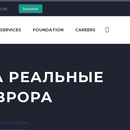
t Us
Donation
SERVICES
FOUNDATION
CAREERS
А РЕАЛЬНЫЕ
ВРОРА
казино Аврора