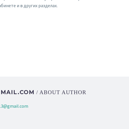
бинете и в других разделах.
GMAIL.COM
/ ABOUT AUTHOR
l13@gmail.com