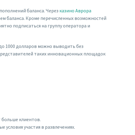
 пополнений баланса. Через
казино Аврора
ием баланса. Кроме перечисленных возможностей
иятно подписаться на группу оператора и
до 1000 долларов можно выводить без
 представителей таких инновационных площадок
т больше клиентов.
е условия участия в развлечениях.