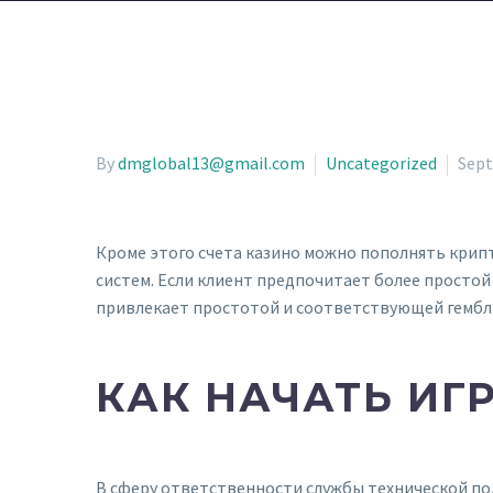
By
dmglobal13@gmail.com
Uncategorized
Sept
Кроме этого счета казино можно пополнять крипт
систем. Если клиент предпочитает более простой
привлекает простотой и соответствующей гембл
КАК НАЧАТЬ ИГ
В сферу ответственности службы технической по