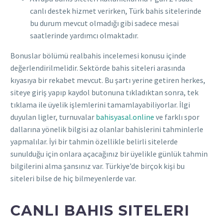
canlı destek hizmet verirken, Türk bahis sitelerinde
bu durum mevcut olmadığı gibi sadece mesai
saatlerinde yardımcı olmaktadır.
Bonuslar bölümü realbahis incelemesi konusu içinde
değerlendirilmelidir. Sektörde bahis siteleri arasında
kıyasıya bir rekabet mevcut. Bu şartı yerine getiren herkes,
siteye giriş yapıp kaydol butonuna tıkladıktan sonra, tek
tıklama ile üyelik işlemlerini tamamlayabiliyorlar. İlgi
duyulan ligler, turnuvalar
bahisyasal.online
ve farklı spor
dallarına yönelik bilgisi az olanlar bahislerini tahminlerle
yapmalılar. İyi bir tahmin özellikle belirli sitelerde
sunulduğu için onlara açacağınız bir üyelikle günlük tahmin
bilgilerini alma şansınız var. Türkiye’de birçok kişi bu
siteleri bilse de hiç bilmeyenlerde var.
CANLI BAHIS SITELERI