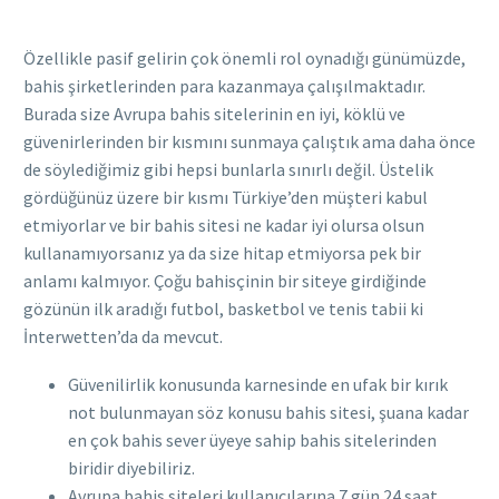
Özellikle pasif gelirin çok önemli rol oynadığı günümüzde,
bahis şirketlerinden para kazanmaya çalışılmaktadır.
Burada size Avrupa bahis sitelerinin en iyi, köklü ve
güvenirlerinden bir kısmını sunmaya çalıştık ama daha önce
de söylediğimiz gibi hepsi bunlarla sınırlı değil. Üstelik
gördüğünüz üzere bir kısmı Türkiye’den müşteri kabul
etmiyorlar ve bir bahis sitesi ne kadar iyi olursa olsun
kullanamıyorsanız ya da size hitap etmiyorsa pek bir
anlamı kalmıyor. Çoğu bahisçinin bir siteye girdiğinde
gözünün ilk aradığı futbol, basketbol ve tenis tabii ki
İnterwetten’da da mevcut.
Güvenilirlik konusunda karnesinde en ufak bir kırık
not bulunmayan söz konusu bahis sitesi, şuana kadar
en çok bahis sever üyeye sahip bahis sitelerinden
biridir diyebiliriz.
Avrupa bahis siteleri kullanıcılarına 7 gün 24 saat