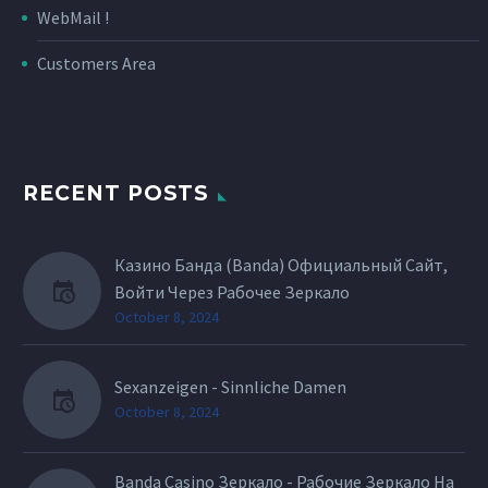
WebMail !
Customers Area
RECENT POSTS
Казино Банда (Banda) Официальный Сайт,
Войти Через Рабочее Зеркало
October 8, 2024
Sexanzeigen - Sinnliche Damen
October 8, 2024
Banda Casino Зеркало - Рабочие Зеркало На