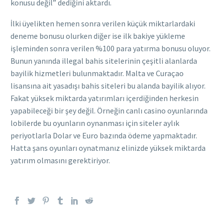
konusu değil” dediğini aktardı.
İlki üyelikten hemen sonra verilen küçük miktarlardaki
deneme bonusu olurken diğer ise ilk bakiye yükleme
işleminden sonra verilen %100 para yatırma bonusu oluyor.
Bunun yanında illegal bahis sitelerinin çeşitli alanlarda
bayilik hizmetleri bulunmaktadır. Malta ve Curaçao
lisansına ait yasadışı bahis siteleri bu alanda bayilik alıyor.
Fakat yüksek miktarda yatırımları içerdiğinden herkesin
yapabileceği bir şey değil. Örneğin canlı casino oyunlarında
lobilerde bu oyunların oynanması için siteler aylık
periyotlarla Dolar ve Euro bazında ödeme yapmaktadır.
Hatta şans oyunları oynatmanız elinizde yüksek miktarda
yatırım olmasını gerektiriyor.