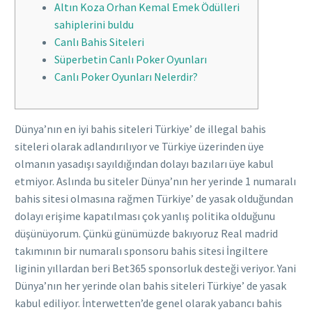
Altın Koza Orhan Kemal Emek Ödülleri
sahiplerini buldu
Canlı Bahis Siteleri
Süperbetin Canlı Poker Oyunları
Canlı Poker Oyunları Nelerdir?
Dünya’nın en iyi bahis siteleri Türkiye’ de illegal bahis
siteleri olarak adlandırılıyor ve Türkiye üzerinden üye
olmanın yasadışı sayıldığından dolayı bazıları üye kabul
etmiyor. Aslında bu siteler Dünya’nın her yerinde 1 numaralı
bahis sitesi olmasına rağmen Türkiye’ de yasak olduğundan
dolayı erişime kapatılması çok yanlış politika olduğunu
düşünüyorum. Çünkü günümüzde bakıyoruz Real madrid
takımının bir numaralı sponsoru bahis sitesi İngiltere
liginin yıllardan beri Bet365 sponsorluk desteği veriyor. Yani
Dünya’nın her yerinde olan bahis siteleri Türkiye’ de yasak
kabul ediliyor. İnterwetten’de genel olarak yabancı bahis