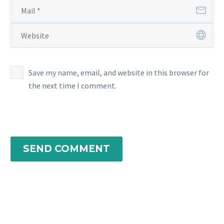
Save my name, email, and website in this browser for
the next time I comment.
SEND COMMENT