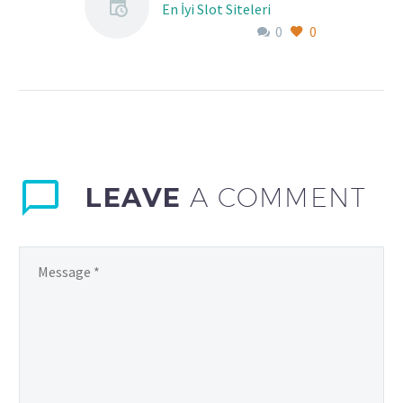
En İyi Slot Siteleri
0
0
Freespin bonusları,
oyuncuların kazançlarını
arttırdığı ve oyunları daha
eğlenceli hale getirdiği
için oldukça popülerdir.
Bazı bonuslar sadece
belirli oyunlarda
kullanılabilir…
LEAVE
A COMMENT