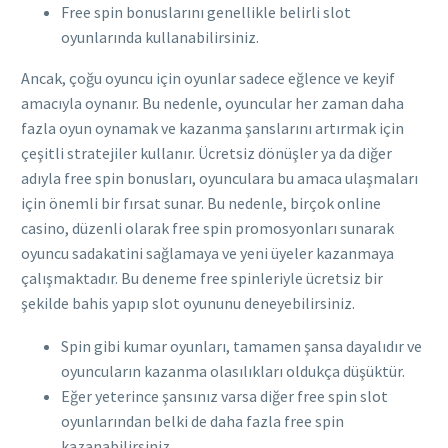
Free spin bonuslarını genellikle belirli slot
oyunlarında kullanabilirsiniz.
Ancak, çoğu oyuncu için oyunlar sadece eğlence ve keyif
amacıyla oynanır. Bu nedenle, oyuncular her zaman daha
fazla oyun oynamak ve kazanma şanslarını artırmak için
çeşitli stratejiler kullanır. Ücretsiz dönüşler ya da diğer
adıyla free spin bonusları, oyunculara bu amaca ulaşmaları
için önemli bir fırsat sunar. Bu nedenle, birçok online
casino, düzenli olarak free spin promosyonları sunarak
oyuncu sadakatini sağlamaya ve yeni üyeler kazanmaya
çalışmaktadır. Bu deneme free spinleriyle ücretsiz bir
şekilde bahis yapıp slot oyununu deneyebilirsiniz.
Spin gibi kumar oyunları, tamamen şansa dayalıdır ve
oyuncuların kazanma olasılıkları oldukça düşüktür.
Eğer yeterince şansınız varsa diğer free spin slot
oyunlarından belki de daha fazla free spin
kazanabilirsiniz.