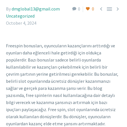



By
dmglobal13@gmail.com
0
0
Uncategorized
October 4, 2024
Freespin bonusları, oyuncuların kazançlarını arttırdığı ve
oyunları daha eğlenceli hale getirdiği için oldukça
popülerdir. Bazı bonuslar sadece belirli oyunlarda
kullanılabilir ve kazançları çekebilmek için belirli bir
çevrim şartının yerine getirilmesi gerekebilir. Bu bonuslar,
belirli slot oyunlarında ücretsiz dönüşler kazanmanızı
sağlar ve gerçek para kazanma şansı verir. Bu blog
yazısında, free spinlerin nasıl kullanılacağına dair detaylı
bilgi verecek ve kazanma şansınızı artırmak için bazı
ipuçları paylaşacağız. Free spin, slot oyunlarında ücretsiz
olarak kullanılan dönüşlerdir. Bu dönüşler, oyuncuların
oyunlardan kazanç elde etme şansını artırmaktadır.