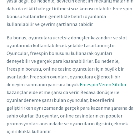
yasal değil. Bu nedenle, devletin denetim mekanizmalarının
daha da etkili hale getirilmesi söz konusu olabilir. Free spin
bonusu kullanırken genellikle belirli oyunlarda
kullanılabilir ve çevrim şartlarına tabidir.
Bu bonus, oyunculara ücretsiz dönüşler kazandırır ve slot
oyunlarında kullanılabilecek şekilde tasarlanmıştır.
Oyuncular, freespin bonusunu kullanarak oyunları
deneyebilir ve gerçek para kazanabilirler. Bu nedenle,
freespin bonusu, online casino oyuncuları için büyük bir
avantajdır. Free spin oyunları, oyunculara eğlenceli bir
deneyim sunmanın yanı sıra büyük
Freespin Veren Siteler
kazançlar elde etme şansı da verir. Bedava dönüşlerle
oyunlar deneme şansı bulan oyuncular, becerilerini
geliştirirken aynı zamanda gerçek para kazanma şansına da
sahip olurlar. Bu oyunlar, online casinoların en popüler
promosyonları arasındadır ve oyuncuların ilgisini çekmek
için sıklıkla kullanılır.