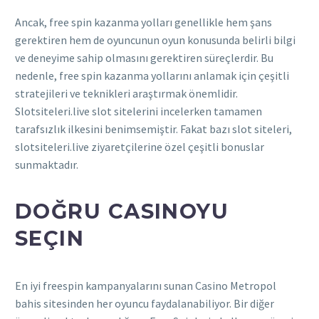
Ancak, free spin kazanma yolları genellikle hem şans
gerektiren hem de oyuncunun oyun konusunda belirli bilgi
ve deneyime sahip olmasını gerektiren süreçlerdir. Bu
nedenle, free spin kazanma yollarını anlamak için çeşitli
stratejileri ve teknikleri araştırmak önemlidir.
Slotsiteleri.live slot sitelerini incelerken tamamen
tarafsızlık ilkesini benimsemiştir. Fakat bazı slot siteleri,
slotsiteleri.live ziyaretçilerine özel çeşitli bonuslar
sunmaktadır.
DOĞRU CASINOYU
SEÇIN
En iyi freespin kampanyalarını sunan Casino Metropol
bahis sitesinden her oyuncu faydalanabiliyor. Bir diğer