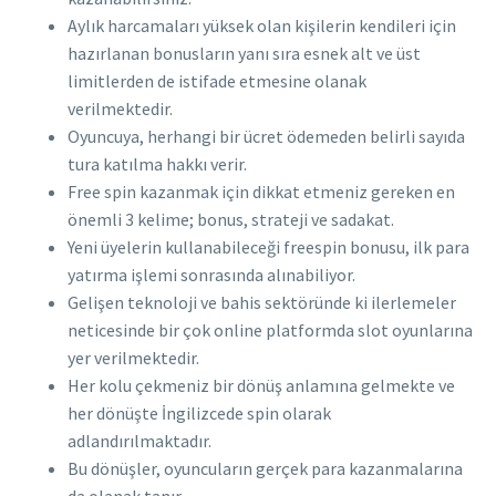
Aylık harcamaları yüksek olan kişilerin kendileri için
hazırlanan bonusların yanı sıra esnek alt ve üst
limitlerden de istifade etmesine olanak
verilmektedir.
Oyuncuya, herhangi bir ücret ödemeden belirli sayıda
tura katılma hakkı verir.
Free spin kazanmak için dikkat etmeniz gereken en
önemli 3 kelime; bonus, strateji ve sadakat.
Yeni üyelerin kullanabileceği freespin bonusu, ilk para
yatırma işlemi sonrasında alınabiliyor.
Gelişen teknoloji ve bahis sektöründe ki ilerlemeler
neticesinde bir çok online platformda slot oyunlarına
yer verilmektedir.
Her kolu çekmeniz bir dönüş anlamına gelmekte ve
her dönüşte İngilizcede spin olarak
adlandırılmaktadır.
Bu dönüşler, oyuncuların gerçek para kazanmalarına
da olanak tanır.