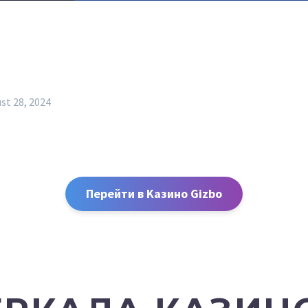
st 28, 2024
Перейти в Kaзино Gizbо