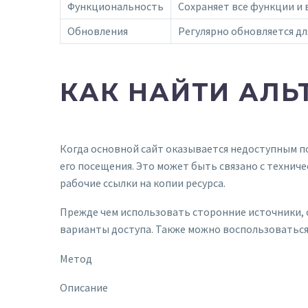
Функциональность
Сохраняет все функции и 
Обновления
Регулярно обновляется дл
КАК НАЙТИ АЛЬ
Когда основной сайт оказывается недоступным по
его посещения. Это может быть связано с технич
рабочие ссылки на копии ресурса.
Прежде чем использовать сторонние источники, 
варианты доступа. Также можно воспользоваться
Метод
Описание