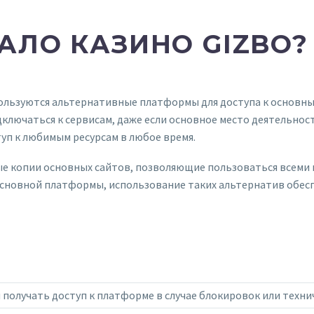
КАЛО КАЗИНО GIZBO?
ользуются альтернативные платформы для доступа к основным
ключаться к сервисам, даже если основное место деятельнос
уп к любимым ресурсам в любое время.
е копии основных сайтов, позволяющие пользоваться всеми и
основной платформы, использование таких альтернатив обес
получать доступ к платформе в случае блокировок или техни