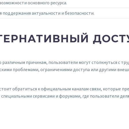
возможности основного ресурса.
я поддержания актуальности и безопасности.
ТЕРНАТИВНЫЙ ДОСТ
 различным причинам, пользователи могут столкнуться с тру
ескими проблемами, ограничениями доступа или другими внеш
стоит обратиться к официальным каналам связи, которые п
 специальными сервисами и форумами, где пользователи дел