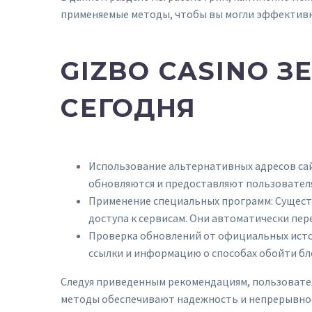
применяемые методы, чтобы вы могли эффективно
GIZBO CASINO З
СЕГОДНЯ
Использование альтернативных адресов сай
обновляются и предоставляют пользовател
Применение специальных программ: Существ
доступа к сервисам. Они автоматически пер
Проверка обновлений от официальных исто
ссылки и информацию о способах обойти бл
Следуя приведенным рекомендациям, пользовател
методы обеспечивают надежность и непрерывност