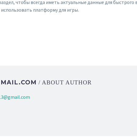
здел, чтобы всегда иметь актуальные данные для быстрого в
 использовать платформу для игры.
GMAIL.COM
/ ABOUT AUTHOR
l13@gmail.com