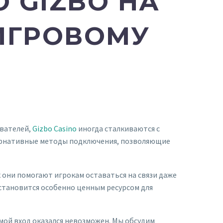
 GIZBO НА
 ИГРОВОМУ
ователей,
Gizbo Casino
иногда сталкиваются с
ьтернативные методы подключения, позволяющие
 они помогают игрокам оставаться на связи даже
 становится особенно ценным ресурсом для
мой вход оказался невозможен. Мы обсудим