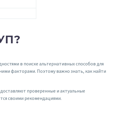
УП?
дностями в поиске альтернативных способов для
ними факторами. Поэтому важно знать, как найти
редоставляют проверенные и актуальные
ятся своими рекомендациями.