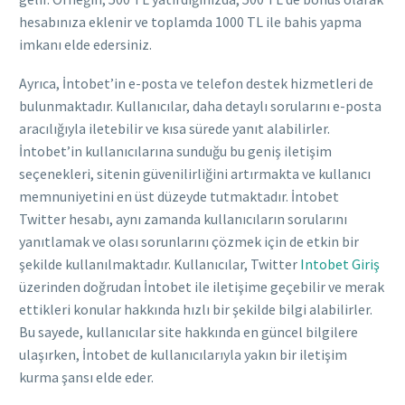
hesabınıza eklenir ve toplamda 1000 TL ile bahis yapma
imkanı elde edersiniz.
Ayrıca, İntobet’in e-posta ve telefon destek hizmetleri de
bulunmaktadır. Kullanıcılar, daha detaylı sorularını e-posta
aracılığıyla iletebilir ve kısa sürede yanıt alabilirler.
İntobet’in kullanıcılarına sunduğu bu geniş iletişim
seçenekleri, sitenin güvenilirliğini artırmakta ve kullanıcı
memnuniyetini en üst düzeyde tutmaktadır. İntobet
Twitter hesabı, aynı zamanda kullanıcıların sorularını
yanıtlamak ve olası sorunlarını çözmek için de etkin bir
şekilde kullanılmaktadır. Kullanıcılar, Twitter
Intobet Giriş
üzerinden doğrudan İntobet ile iletişime geçebilir ve merak
ettikleri konular hakkında hızlı bir şekilde bilgi alabilirler.
Bu sayede, kullanıcılar site hakkında en güncel bilgilere
ulaşırken, İntobet de kullanıcılarıyla yakın bir iletişim
kurma şansı elde eder.