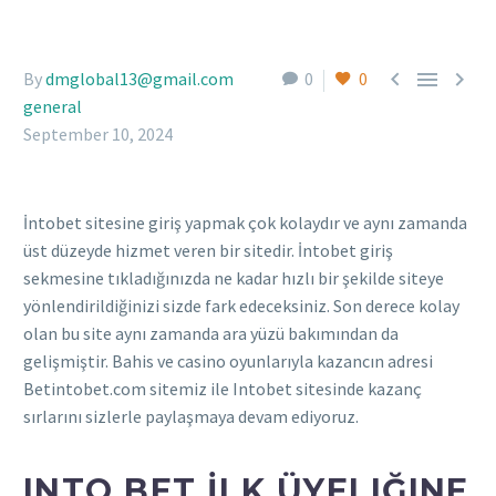



By
dmglobal13@gmail.com
0
0
general
September 10, 2024
İntobet sitesine giriş yapmak çok kolaydır ve aynı zamanda
üst düzeyde hizmet veren bir sitedir. İntobet giriş
sekmesine tıkladığınızda ne kadar hızlı bir şekilde siteye
yönlendirildiğinizi sizde fark edeceksiniz. Son derece kolay
olan bu site aynı zamanda ara yüzü bakımından da
gelişmiştir. Bahis ve casino oyunlarıyla kazancın adresi
Betintobet.com sitemiz ile Intobet sitesinde kazanç
sırlarını sizlerle paylaşmaya devam ediyoruz.
INTO BET İLK ÜYELIĞINE