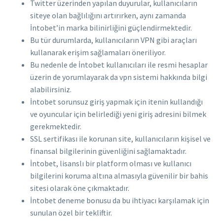
Twitter üzerinden yapılan duyurular, kullanıcıların
siteye olan bağlılığını artırırken, aynı zamanda
İntobet’in marka bilinirliğini güçlendirmektedir.
Bu tür durumlarda, kullanıcıların VPN gibi araçları
kullanarak erişim sağlamaları öneriliyor.
Bu nedenle de İntobet kullanıcıları ile resmi hesaplar
üzerin de yorumlayarak da vpn sistemi hakkında bilgi
alabilirsiniz.
İntobet sorunsuz giriş yapmak için itenin kullandığı
ve oyuncular için belirlediği yeni giriş adresini bilmek
gerekmektedir.
SSL sertifikası ile korunan site, kullanıcıların kişisel ve
finansal bilgilerinin güvenliğini sağlamaktadır.
İntobet, lisanslı bir platform olması ve kullanıcı
bilgilerini koruma altına almasıyla güvenilir bir bahis
sitesi olarak öne çıkmaktadır.
İntobet deneme bonusu da bu ihtiyacı karşılamak için
sunulan özel bir tekliftir.