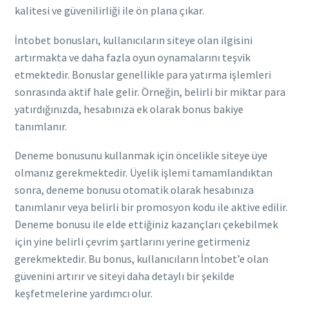
kalitesi ve güvenilirliği ile ön plana çıkar.
İntobet bonusları, kullanıcıların siteye olan ilgisini
artırmakta ve daha fazla oyun oynamalarını teşvik
etmektedir. Bonuslar genellikle para yatırma işlemleri
sonrasında aktif hale gelir. Örneğin, belirli bir miktar para
yatırdığınızda, hesabınıza ek olarak bonus bakiye
tanımlanır.
Deneme bonusunu kullanmak için öncelikle siteye üye
olmanız gerekmektedir. Üyelik işlemi tamamlandıktan
sonra, deneme bonusu otomatik olarak hesabınıza
tanımlanır veya belirli bir promosyon kodu ile aktive edilir.
Deneme bonusu ile elde ettiğiniz kazançları çekebilmek
için yine belirli çevrim şartlarını yerine getirmeniz
gerekmektedir. Bu bonus, kullanıcıların İntobet’e olan
güvenini artırır ve siteyi daha detaylı bir şekilde
keşfetmelerine yardımcı olur.