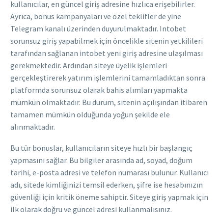
kullanıcılar, en güncel giriş adresine hızlıca erişebilirler.
Ayrıca, bonus kampanyaları ve özel teklifler de yine
Telegram kanalı üzerinden duyurulmaktadır. Intobet
sorunsuz giriş yapabilmek için öncelikle sitenin yetkilileri
tarafından sağlanan intobet yeni giriş adresine ulaşılması
gerekmektedir. Ardından siteye üyelik işlemleri
gerçekleştirerek yatırım işlemlerini tamamladıktan sonra
platformda sorunsuz olarak bahis alımları yapmakta
mümkün olmaktadır. Bu durum, sitenin açılışından itibaren
tamamen mümkün olduğunda yoğun şekilde ele
alınmaktadır.
Bu tür bonuslar, kullanıcıların siteye hızlı bir başlangıç
yapmasını sağlar. Bu bilgiler arasında ad, soyad, doğum
tarihi, e-posta adresi ve telefon numarası bulunur. Kullanıcı
adı, sitede kimliğinizi temsil ederken, şifre ise hesabınızın
güvenliği için kritik öneme sahiptir. Siteye giriş yapmak için
ilk olarak doğru ve güncel adresi kullanmalısınız.