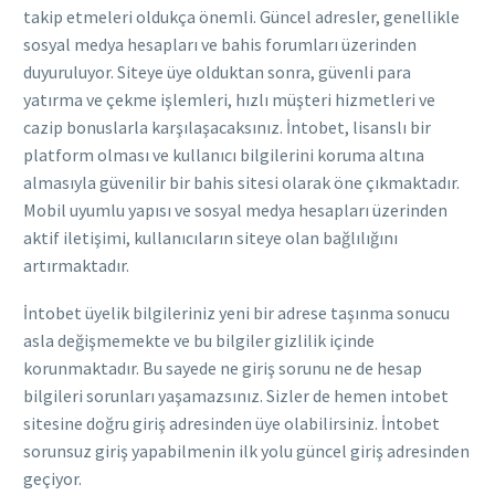
takip etmeleri oldukça önemli. Güncel adresler, genellikle
sosyal medya hesapları ve bahis forumları üzerinden
duyuruluyor. Siteye üye olduktan sonra, güvenli para
yatırma ve çekme işlemleri, hızlı müşteri hizmetleri ve
cazip bonuslarla karşılaşacaksınız. İntobet, lisanslı bir
platform olması ve kullanıcı bilgilerini koruma altına
almasıyla güvenilir bir bahis sitesi olarak öne çıkmaktadır.
Mobil uyumlu yapısı ve sosyal medya hesapları üzerinden
aktif iletişimi, kullanıcıların siteye olan bağlılığını
artırmaktadır.
İntobet üyelik bilgileriniz yeni bir adrese taşınma sonucu
asla değişmemekte ve bu bilgiler gizlilik içinde
korunmaktadır. Bu sayede ne giriş sorunu ne de hesap
bilgileri sorunları yaşamazsınız. Sizler de hemen intobet
sitesine doğru giriş adresinden üye olabilirsiniz. İntobet
sorunsuz giriş yapabilmenin ilk yolu güncel giriş adresinden
geçiyor.