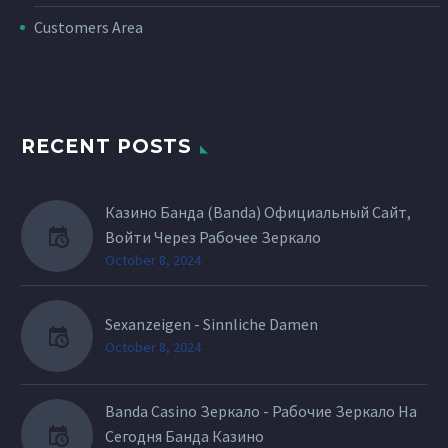
Customers Area
RECENT POSTS
Казино Банда (Banda) Официальный Сайт,
Войти Через Рабочее Зеркало
October 8, 2024
Sexanzeigen - Sinnliche Damen
October 8, 2024
Banda Casino Зеркало - Рабочие Зеркало На
Сегодня Банда Казино