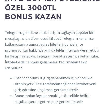
ÖZEL 3000TL
BONUS KAZAN
Telegram, gizlilik ve anlık iletişim sağlayan popüler bir
mesajlaşma platformudur. İntobet Telegram kanalı ise
kullanıcılarına güncel adres bilgileri, bonuslar ve
promosyonlar hakkında anında bildirimler gönderen etkili
bir iletişim aracıdır. Telegram kanalı sayesinde kullanıcılar,
İntobet’e dair en yeni gelişmeleri kaçırmadan takip
edebilirler.
Intobet sorunsuz giriş yapabilmek için öncelikle
sitenin yetkilileri tarafından sağlanan intobet yeni
giriş adresine ulaşılması gerekmektedir.
Bonuslardan faydalanmak için öncelikle belirli
koşulları yerine getirmeniz gerekmektedir.