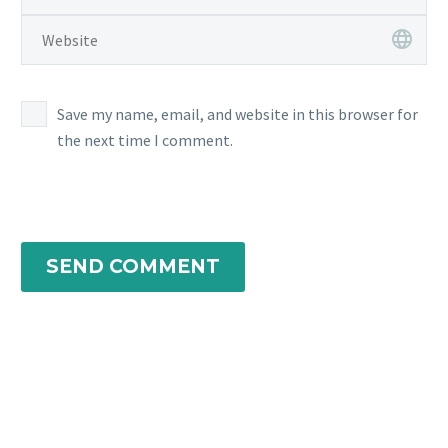
Save my name, email, and website in this browser for
the next time I comment.
SEND COMMENT