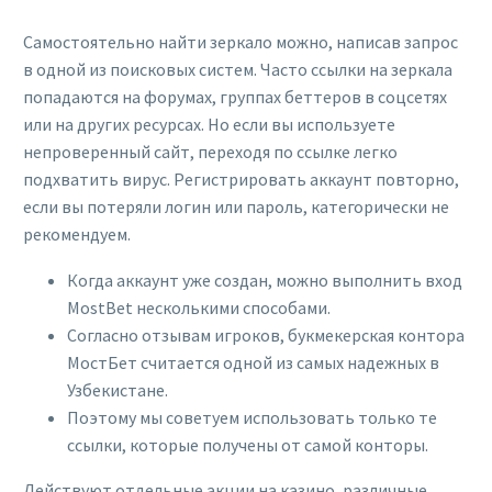
Самостоятельно найти зеркало можно, написав запрос
в одной из поисковых систем. Часто ссылки на зеркала
попадаются на форумах, группах беттеров в соцсетях
или на других ресурсах. Но если вы используете
непроверенный сайт, переходя по ссылке легко
подхватить вирус. Регистрировать аккаунт повторно,
если вы потеряли логин или пароль, категорически не
рекомендуем.
Когда аккаунт уже создан, можно выполнить вход
MostBet несколькими способами.
Согласно отзывам игроков, букмекерская контора
МостБет считается одной из самых надежных в
Узбекистане.
Поэтому мы советуем использовать только те
ссылки, которые получены от самой конторы.
Действуют отдельные акции на казино, различные