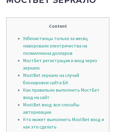
МОСТБЕТ ЗЕРКАЛО
Content
Узбекистанцы только за месяц
наворовали электричества на
полмиллиона долларов
МостБет регистрация и вход через
зеркало
MostBet зеркало на случай
блокировки сайта БК
Как правильно выполнить МостБет
вход на сайт
MostBet вход: все способы
авторизации
Кто может выполнить MostBet вход и
как это сделать