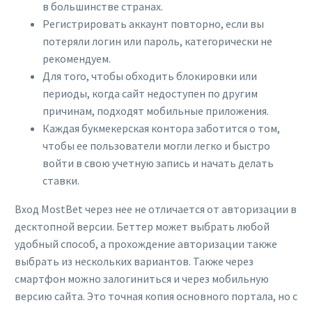
в большинстве странах.
Регистрировать аккаунт повторно, если вы
потеряли логин или пароль, категорически не
рекомендуем.
Для того, чтобы обходить блокировки или
периоды, когда сайт недоступен по другим
причинам, подходят мобильные приложения.
Каждая букмекерская контора заботится о том,
чтобы ее пользователи могли легко и быстро
войти в свою учетную запись и начать делать
ставки.
Вход MostBet через нее не отличается от авторизации в
десктопной версии. Беттер может выбрать любой
удобный способ, а прохождение авторизации также
выбрать из нескольких вариантов. Также через
смартфон можно залогиниться и через мобильную
версию сайта. Это точная копия основного портала, но с