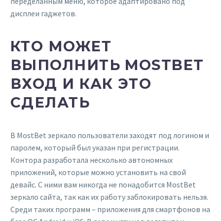
переделанным меню, которое адаптировано под
дисплеи гаджетов.
КТО МОЖЕТ
ВЫПОЛНИТЬ MOSTBET
ВХОД И КАК ЭТО
СДЕЛАТЬ
В MostBet зеркало пользователи заходят под логином и
паролем, который был указан при регистрации.
Контора разработала несколько автономных
приложений, которые можно установить на свой
девайс. С ними вам никогда не понадобится MostBet
зеркало сайта, так как их работу заблокировать нельзя.
Среди таких программ – приложения для смартфонов на