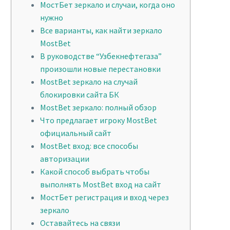
МостБет зеркало и случаи, когда оно
нужно
Все варианты, как найти зеркало
MostBet
В руководстве “Узбекнефтегаза”
произошли новые перестановки
MostBet зеркало на случай
блокировки сайта БК
MostBet зеркало: полный обзор
Что предлагает игроку MostBet
официальный сайт
MostBet вход: все способы
авторизации
Какой способ выбрать чтобы
выполнять MostBet вход на сайт
МостБет регистрация и вход через
зеркало
Оставайтесь на связи