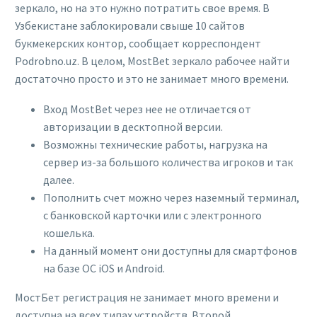
зеркало, но на это нужно потратить свое время. В
Узбекистане заблокировали свыше 10 сайтов
букмекерских контор, сообщает корреспондент
Podrobno.uz. В целом, MostBet зеркало рабочее найти
достаточно просто и это не занимает много времени.
Вход MostBet через нее не отличается от
авторизации в десктопной версии.
Возможны технические работы, нагрузка на
сервер из-за большого количества игроков и так
далее.
Пополнить счет можно через наземный терминал,
с банковской карточки или с электронного
кошелька.
На данный момент они доступны для смартфонов
на базе ОС iOS и Android.
МостБет регистрация не занимает много времени и
доступна на всех типах устройств. Второй