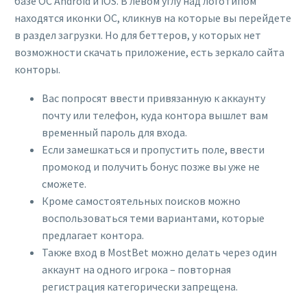
базе ОС Android и iOS. В левом углу над логотипом
находятся иконки ОС, кликнув на которые вы перейдете
в раздел загрузки. Но для беттеров, у которых нет
возможности скачать приложение, есть зеркало сайта
конторы.
Вас попросят ввести привязанную к аккаунту
почту или телефон, куда контора вышлет вам
временный пароль для входа.
Если замешкаться и пропустить поле, ввести
промокод и получить бонус позже вы уже не
сможете.
Кроме самостоятельных поисков можно
воспользоваться теми вариантами, которые
предлагает контора.
Также вход в MostBet можно делать через один
аккаунт на одного игрока – повторная
регистрация категорически запрещена.