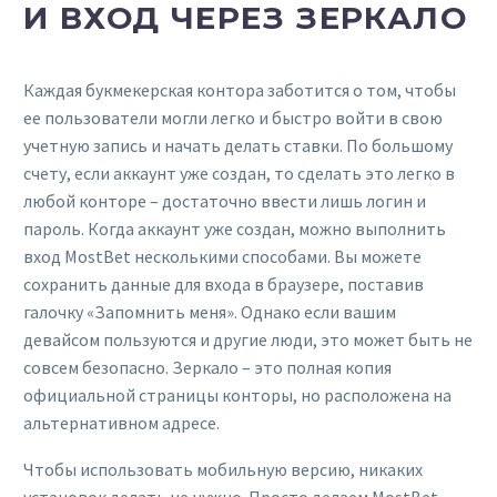
И ВХОД ЧЕРЕЗ ЗЕРКАЛО
Каждая букмекерская контора заботится о том, чтобы
ее пользователи могли легко и быстро войти в свою
учетную запись и начать делать ставки. По большому
счету, если аккаунт уже создан, то сделать это легко в
любой конторе – достаточно ввести лишь логин и
пароль. Когда аккаунт уже создан, можно выполнить
вход MostBet несколькими способами. Вы можете
сохранить данные для входа в браузере, поставив
галочку «Запомнить меня». Однако если вашим
девайсом пользуются и другие люди, это может быть не
совсем безопасно. Зеркало – это полная копия
официальной страницы конторы, но расположена на
альтернативном адресе.
Чтобы использовать мобильную версию, никаких