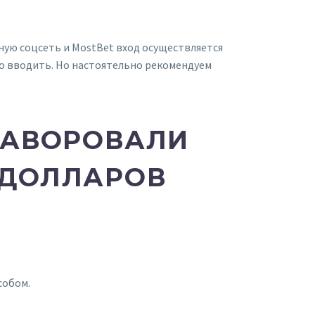
жную соцсеть и MostBet вход осуществляется
о вводить. Но настоятельно рекомендуем
НАВОРОВАЛИ
 ДОЛЛАРОВ
собом.