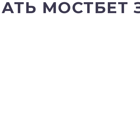
АТЬ МОСТБЕТ 