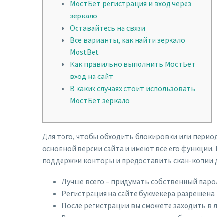
МостБет регистрация и вход через
зеркало
Оставайтесь на связи
Все варианты, как найти зеркало
MostBet
Как правильно выполнить МостБет
вход на сайт
В каких случаях стоит использовать
МостБет зеркало
Для того, чтобы обходить блокировки или перио
основной версии сайта и имеют все его функции.
поддержки конторы и предоставить скан-копии 
Лучше всего – придумать собственный паро
Регистрация на сайте букмекера разрешена
После регистрации вы сможете заходить в 