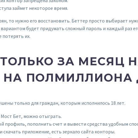
ких контор запрещена законом.
ступа займет некоторое время.
ерян, то нужно его восстановить. Беттер просто выбирает ну
вариантом будет придумать сложный пароль и каждый раз ег
 потерять их.
ТОЛЬКО ЗА МЕСЯЦ 
А НА ПОЛМИЛЛИОНА
шены только для граждан, которым исполнилось 18 лет.
 Мост Бет, можно отыграть.
ой профиль, пополнить счет и вывести средства удобным спо
и скачать приложение, есть зеркало сайта конторы.