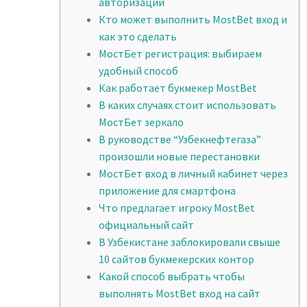
авторизации
Кто может выполнить MostBet вход и
как это сделать
МостБет регистрация: выбираем
удобный способ
Как работает букмекер MostBet
В каких случаях стоит использовать
МостБет зеркало
В руководстве “Узбекнефтегаза”
произошли новые перестановки
МостБет вход в личный кабинет через
приложение для смартфона
Что предлагает игроку MostBet
официальный сайт
В Узбекистане заблокировали свыше
10 сайтов букмекерских контор
Какой способ выбрать чтобы
выполнять MostBet вход на сайт