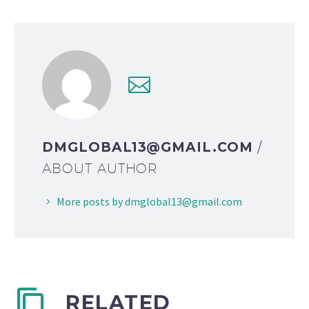
DMGLOBAL13@GMAIL.COM
/
ABOUT AUTHOR
More posts by dmglobal13@gmail.com
RELATED