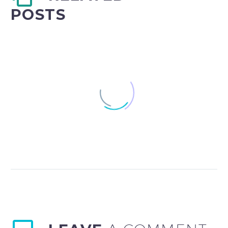
POSTS
покердом скачать
Казахстан
0
0
На экране появится
окно, в котором нужно
официальный сайт
указать телефон или
казино Аврора
почту, на которые
0
0
Рассчитывать на
09 Sep 2024
зарегистрирован