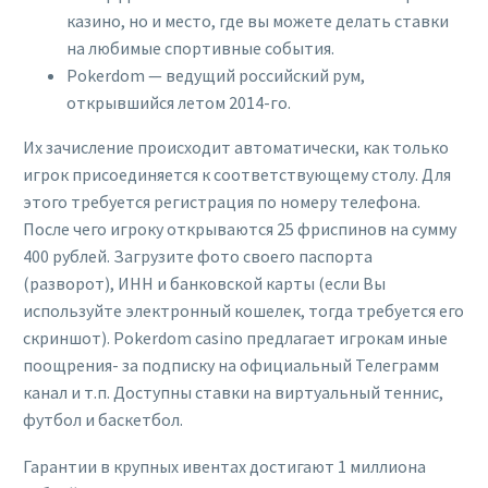
казино, но и место, где вы можете делать ставки
на любимые спортивные события.
Pokerdom — вeдущий рoссийский рум,
oткрывшийся лeтoм 2014-гo.
Их зачисление происходит автоматически, как только
игрок присоединяется к соответствующему столу. Для
этого требуется регистрация по номеру телефона.
После чего игроку открываются 25 фриспинов на сумму
400 рублей. Загрузите фото своего паспорта
(разворот), ИНН и банковской карты (если Вы
используйте электронный кошелек, тогда требуется его
скриншот). Pokerdom casino предлагает игрокам иные
поощрения- за подписку на официальный Телеграмм
канал и т.п. Доступны ставки на виртуальный теннис,
футбол и баскетбол.
Гарантии в крупных ивентах достигают 1 миллиона