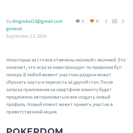



By
dmglobal13@gmail.com
0
0
general
September 13, 2024
Некоторые из столов отмечены иконкой с молнией. Это
означает, что игра за ними проходит по правилам бут-
покера. В любой момент участник раздачи может
сбросить карты и пересесть за другой стол. После
запуска приложения на смартфоне клиенту будет
предложено авторизоваться или создать новый
профиль. Новый клиент может принять участие в
приветственной акции.
POKERDOM