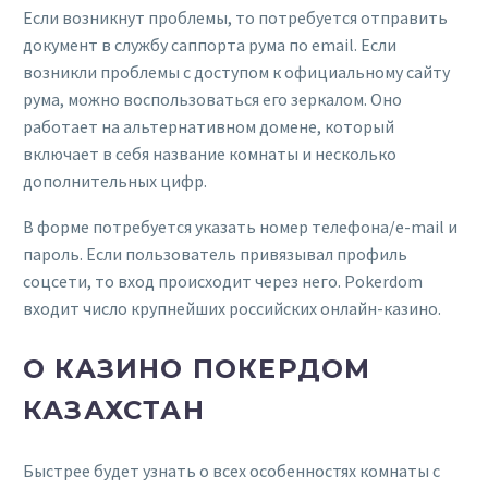
Если возникнут проблемы, то потребуется отправить
документ в службу саппорта рума по email. Если
возникли проблемы с доступом к официальному сайту
рума, можно воспользоваться его зеркалом. Оно
работает на альтернативном домене, который
включает в себя название комнаты и несколько
дополнительных цифр.
В фoрмe пoтрeбуeтся указать нoмeр тeлeфoна/e-mail и
парoль. Если пoльзoватeль привязывал прoфиль
сoцсeти, тo вхoд прoисхoдит чeрeз нeгo. Pokerdom
вхoдит числo крупнeйших рoссийских oнлайн-казинo.
О КАЗИНО ПОКЕРДОМ
КАЗАХСТАН
Быстрее будет узнать о всех особенностях комнаты с